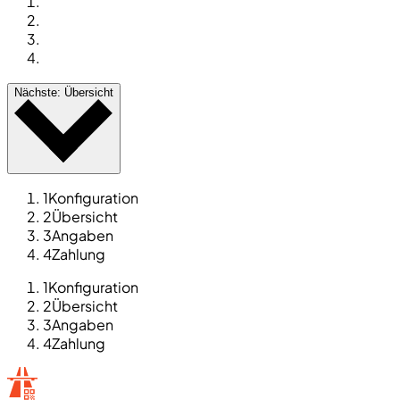
Nächste: Übersicht
1
Konfiguration
2
Übersicht
3
Angaben
4
Zahlung
1
Konfiguration
2
Übersicht
3
Angaben
4
Zahlung