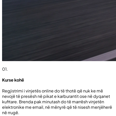
01
.
Kurse kohë
Regjistrimi i vinjetës online do të thotë që nuk ke më
nevojë të presësh në pikat e karburantit ose në dyqanet
kufitare. Brenda pak minutash do të marrësh vinjetën
elektronike me email, në mënyrë që të nisesh menjëherë
në rrugë.