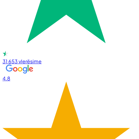
31 653
vlerësime
4.8