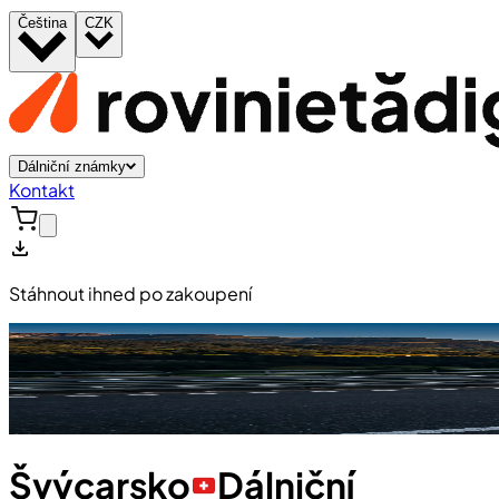
Čeština
CZK
Dálniční známky
Kontakt
Stáhnout ihned po zakoupení
Švýcarsko
Dálniční