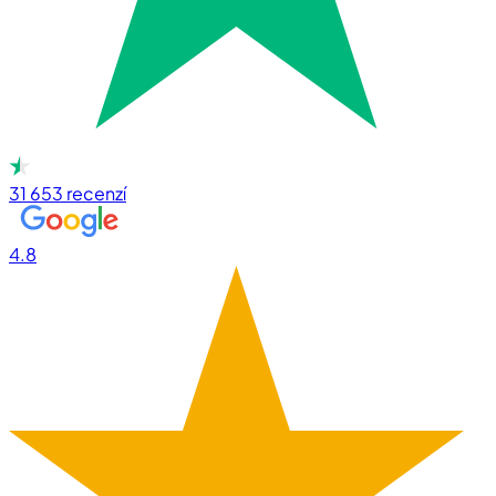
31 653
recenzí
4.8