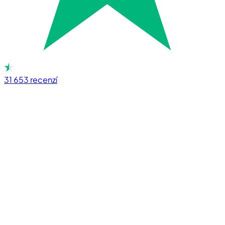
31 653
recenzí