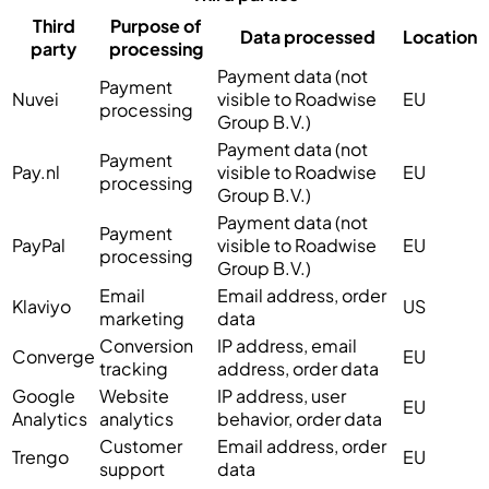
Third
Purpose of
Data processed
Location
party
processing
Payment data (not
Payment
Nuvei
visible to Roadwise
EU
processing
Group B.V.)
Payment data (not
Payment
Pay.nl
visible to Roadwise
EU
processing
Group B.V.)
Payment data (not
Payment
PayPal
visible to Roadwise
EU
processing
Group B.V.)
Email
Email address, order
Klaviyo
US
marketing
data
Conversion
IP address, email
Converge
EU
tracking
address, order data
Google
Website
IP address, user
EU
Analytics
analytics
behavior, order data
Customer
Email address, order
Trengo
EU
support
data