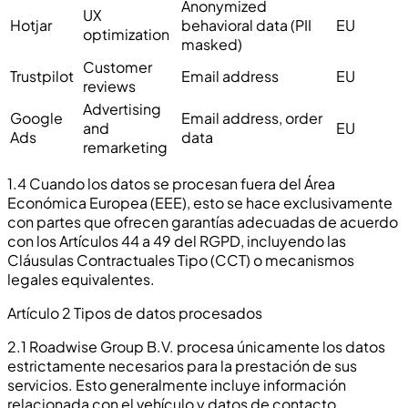
Anonymized
UX
Hotjar
behavioral data (PII
EU
optimization
masked)
Customer
Trustpilot
Email address
EU
reviews
Advertising
Google
Email address, order
and
EU
Ads
data
remarketing
1.4 Cuando los datos se procesan fuera del Área
Económica Europea (EEE), esto se hace exclusivamente
con partes que ofrecen garantías adecuadas de acuerdo
con los Artículos 44 a 49 del RGPD, incluyendo las
Cláusulas Contractuales Tipo (CCT) o mecanismos
legales equivalentes.
Artículo 2 Tipos de datos procesados
2.1 Roadwise Group B.V. procesa únicamente los datos
estrictamente necesarios para la prestación de sus
servicios. Esto generalmente incluye información
relacionada con el vehículo y datos de contacto