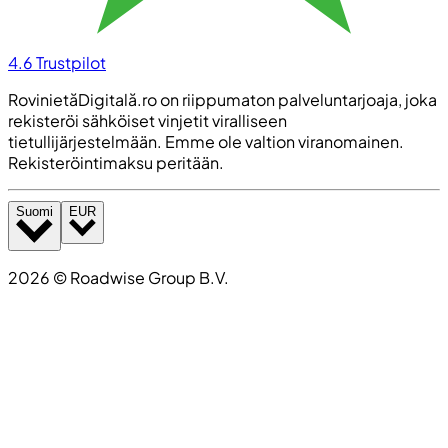
4.6
Trustpilot
RovinietăDigitală.ro on riippumaton palveluntarjoaja, joka
rekisteröi sähköiset vinjetit viralliseen
tietullijärjestelmään. Emme ole valtion viranomainen.
Rekisteröintimaksu peritään.
Suomi
EUR
2026
©
Roadwise Group B.V.