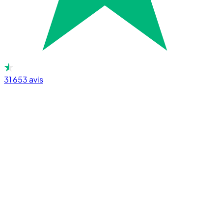
31 653
avis