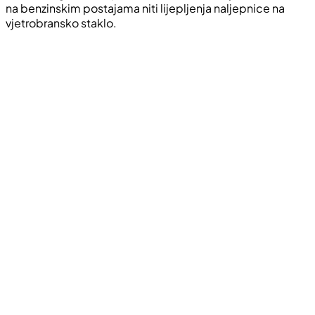
na benzinskim postajama niti lijepljenja naljepnice na
vjetrobransko staklo.