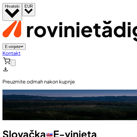
Hrvatski
EUR
E-vinjete
Kontakt
Preuzmite odmah nakon kupnje
Slovačka
E-vinjeta