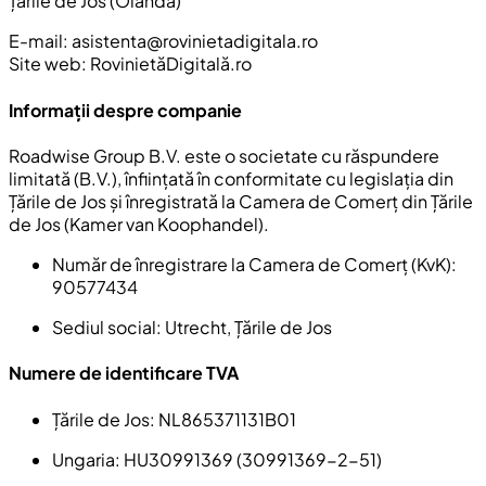
Țările de Jos (Olanda)
E-mail:
asistenta@rovinietadigitala.ro
Site web: RovinietăDigitală.ro
Informații despre companie
Roadwise Group B.V. este o societate cu răspundere
limitată (B.V.), înființată în conformitate cu legislația din
Țările de Jos și înregistrată la Camera de Comerț din Țările
de Jos (Kamer van Koophandel).
Număr de înregistrare la Camera de Comerț (KvK):
90577434
Sediul social:
Utrecht, Țările de Jos
Numere de identificare TVA
Țările de Jos:
NL865371131B01
Ungaria
: HU30991369 (30991369-2-51)