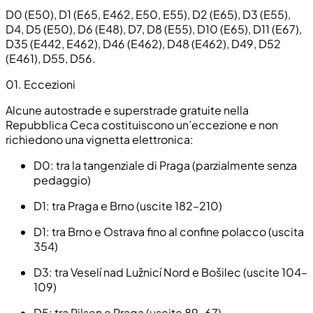
D0
(E50),
D1
(E65, E462, E50, E55),
D2
(E65),
D3
(E55),
D4
,
D5
(E50),
D6
(E48),
D7
,
D8
(E55),
D10
(E65),
D11
(E67),
D35
(E442, E462),
D46
(E462),
D48
(E462),
D49
,
D52
(E461),
D55
,
D56
.
01. Eccezioni
Alcune autostrade e superstrade gratuite nella
Repubblica Ceca costituiscono un’eccezione e non
richiedono una vignetta elettronica:
D0
: tra la tangenziale di Praga (parzialmente senza
pedaggio)
D1
: tra Praga e Brno (uscite 182–210)
D1
: tra Brno e Ostrava fino al confine polacco (uscita
354)
D3
: tra Veselí nad Lužnicí Nord e Bošilec (uscite 104–
109)
D5
: tra Pilsen e Praga (uscite 89–67)