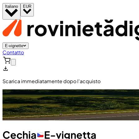
Italiano
EUR
E-vignette
Contatto
Scarica immediatamente dopo l'acquisto
Cechia
E-vignetta