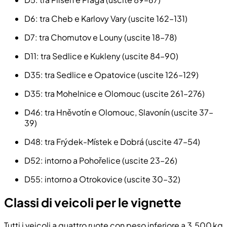
D6
: tra Cheb e Karlovy Vary (uscite 162–131)
D7
: tra Chomutov e Louny (uscite 18–78)
D11
: tra Sedlice e Kukleny (uscite 84–90)
D35
: tra Sedlice e Opatovice (uscite 126–129)
D35
: tra Mohelnice e Olomouc (uscite 261–276)
D46
: tra Hněvotín e Olomouc, Slavonín (uscite 37–
39)
D48
: tra Frýdek-Místek e Dobrá (uscite 47–54)
D52
: intorno a Pohořelice (uscite 23–26)
D55
: intorno a Otrokovice (uscite 30–32)
Classi di veicoli per le vignette
Tutti i veicoli a quattro ruote con peso inferiore a 3.500 kg