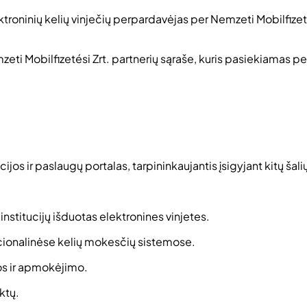
ktroninių kelių vinječių perpardavėjas per Nemzeti Mobilfizeté
mzeti Mobilfizetési Zrt. partnerių sąraše, kuris pasiekiamas 
s ir paslaugų portalas, tarpininkaujantis įsigyjant kitų šalių
 institucijų išduotas elektronines vinjetes.
nacionalinėse kelių mokesčių sistemose.
os ir apmokėjimo.
ktų.