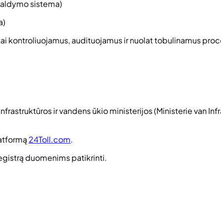
 valdymo sistema)
a)
iežtai kontroliuojamus, audituojamus ir nuolat tobulinamus p
frastruktūros ir vandens ūkio ministerijos (
Ministerie van In
latformą
24Toll.com
.
registrą duomenims patikrinti.