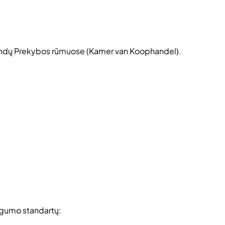
landų Prekybos rūmuose (
Kamer van Koophandel
).
ugumo standartų: