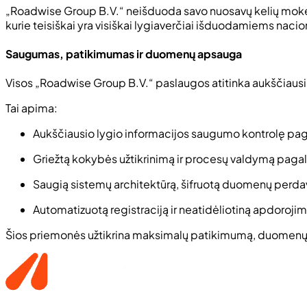
„Roadwise Group B.V.“ neišduoda savo nuosavų kelių mokesči
kurie teisiškai yra visiškai lygiaverčiai išduodamiems nacion
Saugumas, patikimumas ir duomenų apsauga
Visos „Roadwise Group B.V.“ paslaugos atitinka aukščiaus
Tai apima:
Aukščiausio lygio informacijos saugumo kontrolę pa
Griežtą kokybės užtikrinimą ir procesų valdymą paga
Saugią sistemų architektūrą, šifruotą duomenų perda
Automatizuotą registraciją ir neatidėliotiną apdorojimą
Šios priemonės užtikrina maksimalų patikimumą, duomenų 