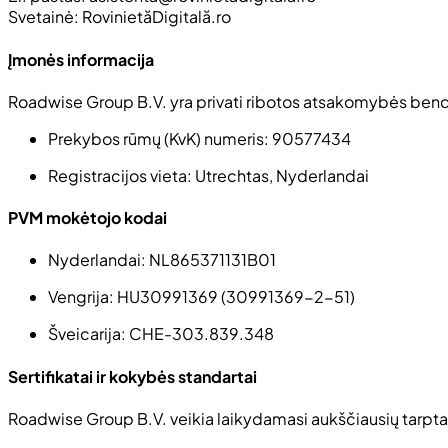
Svetainė: RovinietăDigitală.ro
Įmonės informacija
Roadwise Group B.V. yra privati ribotos atsakomybės bendr
Prekybos rūmų (KvK) numeris:
90577434
Registracijos vieta
: Utrechtas, Nyderlandai
PVM mokėtojo kodai
Nyderlandai
: NL865371131B01
Vengrija
: HU30991369 (30991369-2-51)
Šveicarija
: CHE-303.839.348
Sertifikatai ir kokybės standartai
Roadwise Group B.V. veikia laikydamasi aukščiausių tarpta