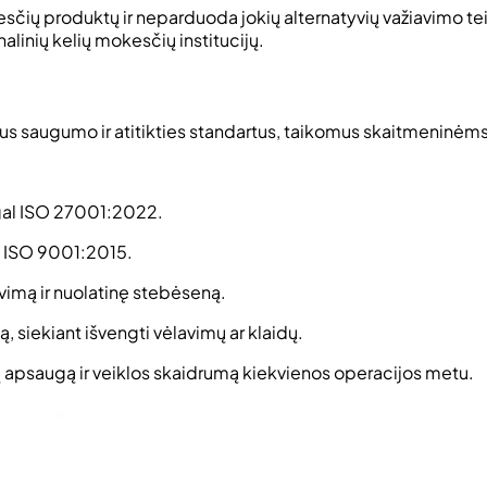
ų produktų ir neparduoda jokių alternatyvių važiavimo teisių
alinių kelių mokesčių institucijų.
ius saugumo ir atitikties standartus, taikomus skaitmeninė
gal ISO 27001:2022.
l ISO 9001:2015.
vimą ir nuolatinę stebėseną.
, siekiant išvengti vėlavimų ar klaidų.
apsaugą ir veiklos skaidrumą kiekvienos operacijos metu.