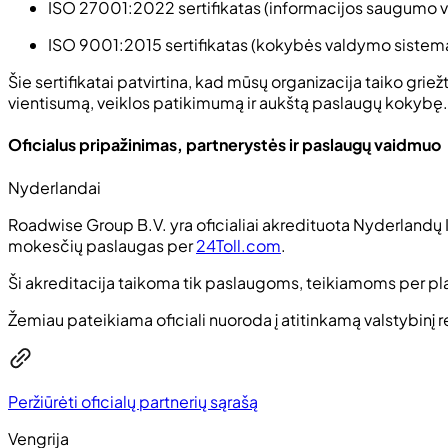
ISO 27001:2022
sertifikatas (informacijos saugumo
ISO 9001:2015
sertifikatas (kokybės valdymo sistem
Šie sertifikatai patvirtina, kad mūsų organizacija taiko gr
vientisumą, veiklos patikimumą ir aukštą paslaugų kokybę.
Oficialus pripažinimas, partnerystės ir paslaugų vaidmuo
Nyderlandai
Roadwise Group B.V. yra oficialiai akredituota Nyderlandų In
mokesčių paslaugas per
24Toll.com
.
Ši akreditacija taikoma tik paslaugoms, teikiamoms per p
Žemiau pateikiama oficiali nuoroda į atitinkamą valstybinį 
Peržiūrėti oficialų partnerių sąrašą
Vengrija