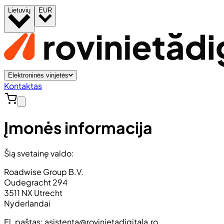
Lietuvių
EUR
Elektroninės vinjetės
Kontaktas
Įmonės informacija
Šią svetainę valdo:
Roadwise Group B.V.
Oudegracht 294
3511 NX Utrecht
Nyderlandai
El. paštas:
asistenta@rovinietadigitala.ro