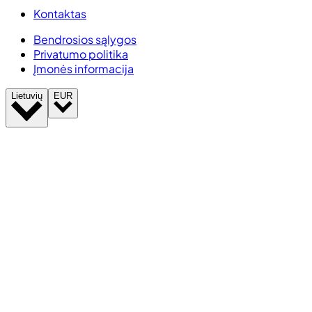
Kontaktas
Bendrosios sąlygos
Privatumo politika
Įmonės informacija
Lietuvių
EUR