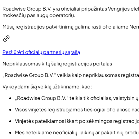
Roadwise Group B.V. yra oficialiai pripažintas Vengrijos ele
mokesčių paslaugų operatorių.
Mūsų registracijos patvirtinimą galima rasti oficialiame Ne
Peržiūrėti oficialų partnerių sąrašą
Nepriklausomas kitų šalių registracijos portalas
„Roadwise Group B.V.“ veikia kaip nepriklausomas registracijo
Vykdydami šią veiklą užtikriname, kad:
„Roadwise Group B.V.“ teikia tik oficialias, valstybinių
Visos vinjetės registruojamos tiesiogiai oficialiose 
Vinjetės pateikiamos iškart po sėkmingos registracij
Mes neteikiame neoficialių, laikinų ar pakaitinių produ