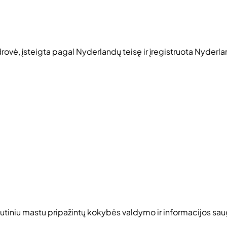
ovė, įsteigta pagal Nyderlandų teisę ir įregistruota Nyder
utiniu mastu pripažintų kokybės valdymo ir informacijos sa