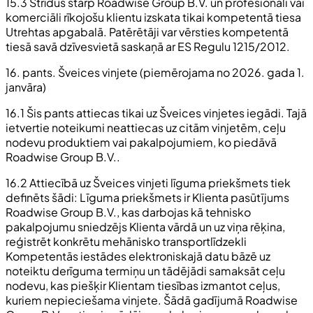
15.3 Strīdus starp Roadwise Group B.V. un profesionāli vai
komerciāli rīkojošu klientu izskata tikai kompetentā tiesa
Utrehtas apgabalā. Patērētāji var vērsties kompetentā
tiesā savā dzīvesvietā saskaņā ar ES Regulu 1215/2012.
16. pants. Šveices vinjete (piemērojama no 2026. gada 1.
janvāra)
16.1 Šis pants attiecas tikai uz Šveices vinjetes iegādi. Tajā
ietvertie noteikumi neattiecas uz citām vinjetēm, ceļu
nodevu produktiem vai pakalpojumiem, ko piedāvā
Roadwise Group B.V..
16.2 Attiecībā uz Šveices vinjeti līguma priekšmets tiek
definēts šādi: Līguma priekšmets ir Klienta pasūtījums
Roadwise Group B.V., kas darbojas kā tehnisko
pakalpojumu sniedzējs Klienta vārdā un uz viņa rēķina,
reģistrēt konkrētu mehānisko transportlīdzekli
Kompetentās iestādes elektroniskajā datu bāzē uz
noteiktu derīguma termiņu un tādējādi samaksāt ceļu
nodevu, kas piešķir Klientam tiesības izmantot ceļus,
kuriem nepieciešama vinjete. Šādā gadījumā Roadwise