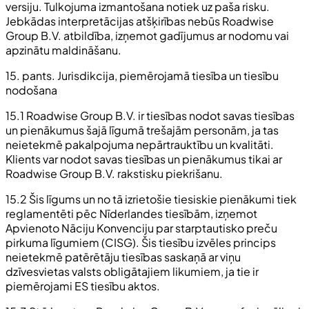
versiju. Tulkojuma izmantošana notiek uz paša risku.
Jebkādas interpretācijas atšķirības nebūs Roadwise
Group B.V. atbildība, izņemot gadījumus ar nodomu vai
apzinātu maldināšanu.
15. pants. Jurisdikcija, piemērojamā tiesība un tiesību
nodošana
15.1 Roadwise Group B.V. ir tiesības nodot savas tiesības
un pienākumus šajā līgumā trešajām personām, ja tas
neietekmē pakalpojuma nepārtrauktību un kvalitāti.
Klients var nodot savas tiesības un pienākumus tikai ar
Roadwise Group B.V. rakstisku piekrišanu.
15.2 Šis līgums un no tā izrietošie tiesiskie pienākumi tiek
reglamentēti pēc Nīderlandes tiesībām, izņemot
Apvienoto Nāciju Konvenciju par starptautisko preču
pirkuma līgumiem (CISG). Šis tiesību izvēles princips
neietekmē patērētāju tiesības saskaņā ar viņu
dzīvesvietas valsts obligātajiem likumiem, ja tie ir
piemērojami ES tiesību aktos.