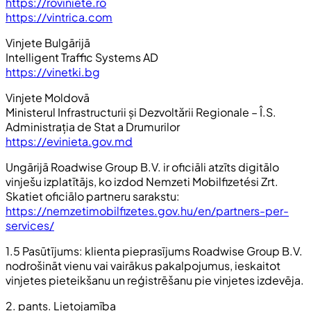
https://roviniete.ro
https://vintrica.com
Vinjete Bulgārijā
Intelligent Traffic Systems AD
https://vinetki.bg
Vinjete Moldovā
Ministerul Infrastructurii și Dezvoltării Regionale – Î.S.
Administrația de Stat a Drumurilor
https://evinieta.gov.md
Ungārijā Roadwise Group B.V. ir oficiāli atzīts digitālo
vinješu izplatītājs, ko izdod Nemzeti Mobilfizetési Zrt.
Skatiet oficiālo partneru sarakstu:
https://nemzetimobilfizetes.gov.hu/en/partners-per-
services/
1.5 Pasūtījums: klienta pieprasījums Roadwise Group B.V.
nodrošināt vienu vai vairākus pakalpojumus, ieskaitot
vinjetes pieteikšanu un reģistrēšanu pie vinjetes izdevēja.
2. pants. Lietojamība