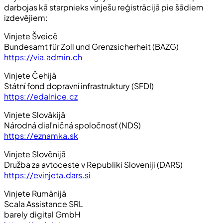
darbojas kā starpnieks vinješu reģistrācijā pie šādiem
izdevējiem:
Vinjete Šveicē
Bundesamt für Zoll und Grenzsicherheit (BAZG)
https://via.admin.ch
Vinjete Čehijā
Státní fond dopravní infrastruktury (SFDI)
https://edalnice.cz
Vinjete Slovākijā
Národná diaľničná spoločnosť (NDS)
https://eznamka.sk
Vinjete Slovēnijā
Družba za avtoceste v Republiki Sloveniji (DARS)
https://evinjeta.dars.si
Vinjete Rumānijā
Scala Assistance SRL
barely digital GmbH