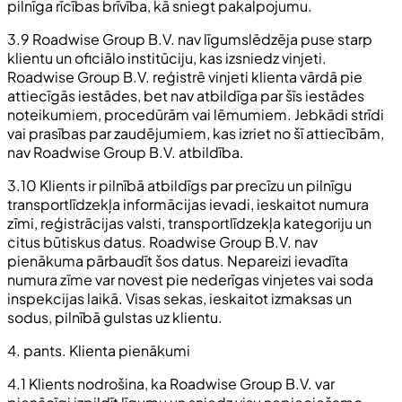
pilnīga rīcības brīvība, kā sniegt pakalpojumu.
3.9 Roadwise Group B.V. nav līgumslēdzēja puse starp
klientu un oficiālo institūciju, kas izsniedz vinjeti.
Roadwise Group B.V. reģistrē vinjeti klienta vārdā pie
attiecīgās iestādes, bet nav atbildīga par šīs iestādes
noteikumiem, procedūrām vai lēmumiem. Jebkādi strīdi
vai prasības par zaudējumiem, kas izriet no šī attiecībām,
nav Roadwise Group B.V. atbildība.
3.10 Klients ir pilnībā atbildīgs par precīzu un pilnīgu
transportlīdzekļa informācijas ievadi, ieskaitot numura
zīmi, reģistrācijas valsti, transportlīdzekļa kategoriju un
citus būtiskus datus. Roadwise Group B.V. nav
pienākuma pārbaudīt šos datus. Nepareizi ievadīta
numura zīme var novest pie nederīgas vinjetes vai soda
inspekcijas laikā. Visas sekas, ieskaitot izmaksas un
sodus, pilnībā gulstas uz klientu.
4. pants. Klienta pienākumi
4.1 Klients nodrošina, ka Roadwise Group B.V. var