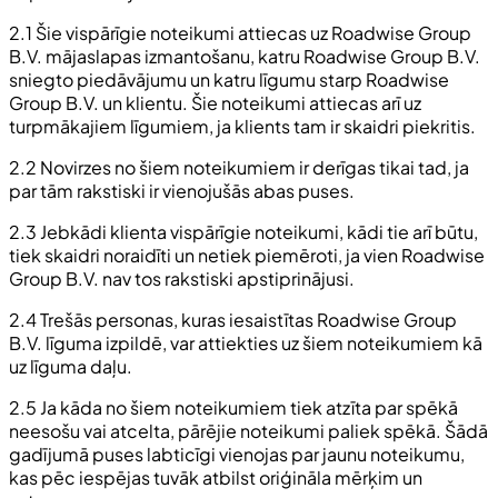
2.1 Šie vispārīgie noteikumi attiecas uz Roadwise Group
B.V. mājaslapas izmantošanu, katru Roadwise Group B.V.
sniegto piedāvājumu un katru līgumu starp Roadwise
Group B.V. un klientu. Šie noteikumi attiecas arī uz
turpmākajiem līgumiem, ja klients tam ir skaidri piekritis.
2.2 Novirzes no šiem noteikumiem ir derīgas tikai tad, ja
par tām rakstiski ir vienojušās abas puses.
2.3 Jebkādi klienta vispārīgie noteikumi, kādi tie arī būtu,
tiek skaidri noraidīti un netiek piemēroti, ja vien Roadwise
Group B.V. nav tos rakstiski apstiprinājusi.
2.4 Trešās personas, kuras iesaistītas Roadwise Group
B.V. līguma izpildē, var attiekties uz šiem noteikumiem kā
uz līguma daļu.
2.5 Ja kāda no šiem noteikumiem tiek atzīta par spēkā
neesošu vai atcelta, pārējie noteikumi paliek spēkā. Šādā
gadījumā puses labticīgi vienojas par jaunu noteikumu,
kas pēc iespējas tuvāk atbilst oriģināla mērķim un