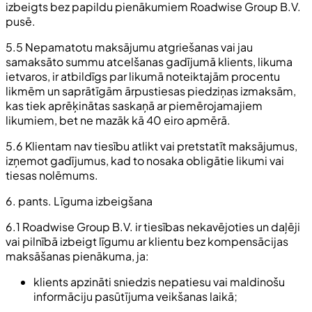
izbeigts bez papildu pienākumiem Roadwise Group B.V.
pusē.
5.5 Nepamatotu maksājumu atgriešanas vai jau
samaksāto summu atcelšanas gadījumā klients, likuma
ietvaros, ir atbildīgs par likumā noteiktajām procentu
likmēm un saprātīgām ārpustiesas piedziņas izmaksām,
kas tiek aprēķinātas saskaņā ar piemērojamajiem
likumiem, bet ne mazāk kā 40 eiro apmērā.
5.6 Klientam nav tiesību atlikt vai pretstatīt maksājumus,
izņemot gadījumus, kad to nosaka obligātie likumi vai
tiesas nolēmums.
6. pants. Līguma izbeigšana
6.1 Roadwise Group B.V. ir tiesības nekavējoties un daļēji
vai pilnībā izbeigt līgumu ar klientu bez kompensācijas
maksāšanas pienākuma, ja:
klients apzināti sniedzis nepatiesu vai maldinošu
informāciju pasūtījuma veikšanas laikā;