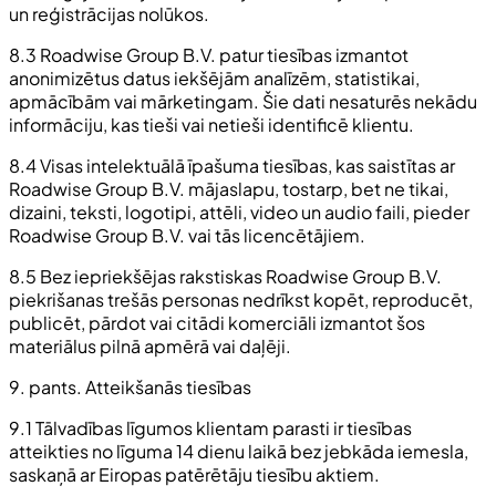
un reģistrācijas nolūkos.
8.3 Roadwise Group B.V. patur tiesības izmantot
anonimizētus datus iekšējām analīzēm, statistikai,
apmācībām vai mārketingam. Šie dati nesaturēs nekādu
informāciju, kas tieši vai netieši identificē klientu.
8.4 Visas intelektuālā īpašuma tiesības, kas saistītas ar
Roadwise Group B.V. mājaslapu, tostarp, bet ne tikai,
dizaini, teksti, logotipi, attēli, video un audio faili, pieder
Roadwise Group B.V. vai tās licencētājiem.
8.5 Bez iepriekšējas rakstiskas Roadwise Group B.V.
piekrišanas trešās personas nedrīkst kopēt, reproducēt,
publicēt, pārdot vai citādi komerciāli izmantot šos
materiālus pilnā apmērā vai daļēji.
9. pants. Atteikšanās tiesības
9.1 Tālvadības līgumos klientam parasti ir tiesības
atteikties no līguma 14 dienu laikā bez jebkāda iemesla,
saskaņā ar Eiropas patērētāju tiesību aktiem.