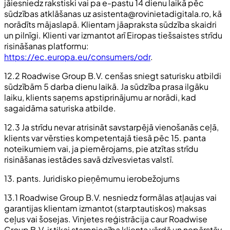
jāiesniedz rakstiski vai pa e-pastu 14 dienu laikā pēc
sūdzības atklāšanas uz
asistenta@rovinietadigitala.ro
, kā
norādīts mājaslapā. Klientam jāapraksta sūdzība skaidri
un pilnīgi. Klienti var izmantot arī Eiropas tiešsaistes strīdu
risināšanas platformu:
https://ec.europa.eu/consumers/odr
.
12.2 Roadwise Group B.V. cenšas sniegt saturisku atbildi
sūdzībām 5 darba dienu laikā. Ja sūdzība prasa ilgāku
laiku, klients saņems apstiprinājumu ar norādi, kad
sagaidāma saturiska atbilde.
12.3 Ja strīdu nevar atrisināt savstarpējā vienošanās ceļā,
klients var vērsties kompetentajā tiesā pēc 15. panta
noteikumiem vai, ja piemērojams, pie atzītas strīdu
risināšanas iestādes savā dzīvesvietas valstī.
13. pants. Juridisko pieņēmumu ierobežojums
13.1 Roadwise Group B.V. nesniedz formālas atļaujas vai
garantijas klientam izmantot (starptautiskos) maksas
ceļus vai šosejas. Vinjetes reģistrācija caur Roadwise
Group B.V. ir tikai starpniecība klienta vārdā un nepārstāv