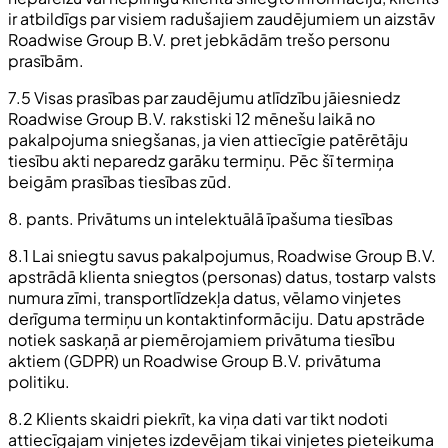
ir atbildīgs par visiem radušajiem zaudējumiem un aizstāv
Roadwise Group B.V. pret jebkādām trešo personu
prasībām.
7.5 Visas prasības par zaudējumu atlīdzību jāiesniedz
Roadwise Group B.V. rakstiski 12 mēnešu laikā no
pakalpojuma sniegšanas, ja vien attiecīgie patērētāju
tiesību akti neparedz garāku termiņu. Pēc šī termiņa
beigām prasības tiesības zūd.
8. pants. Privātums un intelektuālā īpašuma tiesības
8.1 Lai sniegtu savus pakalpojumus, Roadwise Group B.V.
apstrādā klienta sniegtos (personas) datus, tostarp valsts
numura zīmi, transportlīdzekļa datus, vēlamo vinjetes
derīguma termiņu un kontaktinformāciju. Datu apstrāde
notiek saskaņā ar piemērojamiem privātuma tiesību
aktiem (GDPR) un Roadwise Group B.V. privātuma
politiku.
8.2 Klients skaidri piekrīt, ka viņa dati var tikt nodoti
attiecīgajam vinjetes izdevējam tikai vinjetes pieteikuma