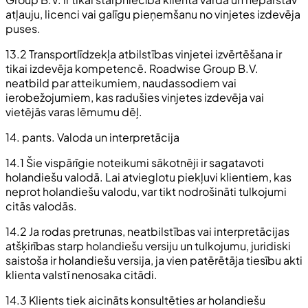
atļauju, licenci vai galīgu pieņemšanu no vinjetes izdevēja
puses.
13.2 Transportlīdzekļa atbilstības vinjetei izvērtēšana ir
tikai izdevēja kompetencē. Roadwise Group B.V.
neatbild par atteikumiem, naudassodiem vai
ierobežojumiem, kas radušies vinjetes izdevēja vai
vietējās varas lēmumu dēļ.
14. pants. Valoda un interpretācija
14.1 Šie vispārīgie noteikumi sākotnēji ir sagatavoti
holandiešu valodā. Lai atvieglotu piekļuvi klientiem, kas
neprot holandiešu valodu, var tikt nodrošināti tulkojumi
citās valodās.
14.2 Ja rodas pretrunas, neatbilstības vai interpretācijas
atšķirības starp holandiešu versiju un tulkojumu, juridiski
saistoša ir holandiešu versija, ja vien patērētāja tiesību akti
klienta valstī nenosaka citādi.
14.3 Klients tiek aicināts konsultēties ar holandiešu