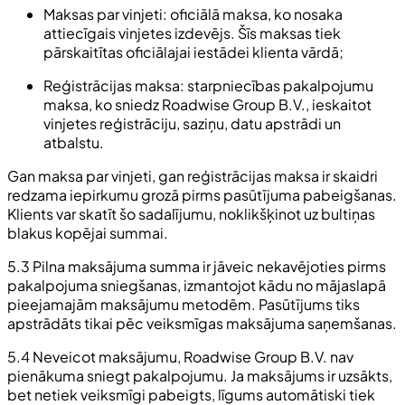
Maksas par vinjeti: oficiālā maksa, ko nosaka
attiecīgais vinjetes izdevējs. Šīs maksas tiek
pārskaitītas oficiālajai iestādei klienta vārdā;
Reģistrācijas maksa: starpniecības pakalpojumu
maksa, ko sniedz Roadwise Group B.V., ieskaitot
vinjetes reģistrāciju, saziņu, datu apstrādi un
atbalstu.
Gan maksa par vinjeti, gan reģistrācijas maksa ir skaidri
redzama iepirkumu grozā pirms pasūtījuma pabeigšanas.
Klients var skatīt šo sadalījumu, noklikšķinot uz bultiņas
blakus kopējai summai.
5.3 Pilna maksājuma summa ir jāveic nekavējoties pirms
pakalpojuma sniegšanas, izmantojot kādu no mājaslapā
pieejamajām maksājumu metodēm. Pasūtījums tiks
apstrādāts tikai pēc veiksmīgas maksājuma saņemšanas.
5.4 Neveicot maksājumu, Roadwise Group B.V. nav
pienākuma sniegt pakalpojumu. Ja maksājums ir uzsākts,
bet netiek veiksmīgi pabeigts, līgums automātiski tiek