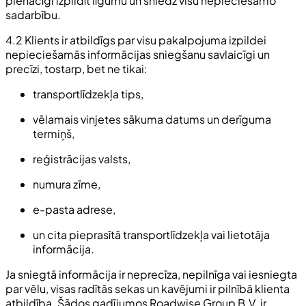
pienācīgi izpildīt līgumu un sniedz visu nepieciešamo
sadarbību.
4.2 Klients ir atbildīgs par visu pakalpojuma izpildei
nepieciešamās informācijas sniegšanu savlaicīgi un
precīzi, tostarp, bet ne tikai:
transportlīdzekļa tips,
vēlamais vinjetes sākuma datums un derīguma
termiņš,
reģistrācijas valsts,
numura zīme,
e-pasta adrese,
un cita pieprasītā transportlīdzekļa vai lietotāja
informācija.
Ja sniegtā informācija ir neprecīza, nepilnīga vai iesniegta
par vēlu, visas radītās sekas un kavējumi ir pilnībā klienta
atbildība. Šādos gadījumos Roadwise Group B.V. ir