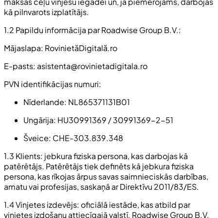
maksas ceļu vinješu iegādei un, ja piemērojams, darbojas
kā pilnvarots izplatītājs.
1.2 Papildu informācija par Roadwise Group B.V.:
Mājaslapa: RovinietăDigitală.ro
E-pasts:
asistenta@rovinietadigitala.ro
PVN identifikācijas numuri:
Nīderlande: NL865371131B01
Ungārija: HU30991369 / 30991369-2-51
Šveice: CHE-303.839.348
1.3 Klients: jebkura fiziska persona, kas darbojas kā
patērētājs. Patērētājs tiek definēts kā jebkura fiziska
persona, kas rīkojas ārpus savas saimnieciskās darbības,
amatu vai profesijas, saskaņā ar Direktīvu 2011/83/ES.
1.4 Vinjetes izdevējs: oficiālā iestāde, kas atbild par
vinjetes izdošanu attiecīgajā valstī. Roadwise Group B.V.