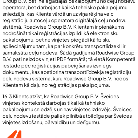
Group B.V. pati neiegādājas pakalpojumu no ceļu nodevu
operatora, bet darbojas tikai kā tehnisko pakalpojumu
sniedzējs, kas Klienta vārdā un uz viņa rēķina veic
reģistrāciju autoceļu operatora digitālajā ceļu nodevu
sistēmā. Roadwise Group B.V. Klientam ir pienākums
nodrošināt tikai reģistrācijas izpildi kā elektronisku
pakalpojumu, bet ne vinjetes piegādi kā fizisku
apliecinājumu tam, ka par konkrētu transportlīdzekli ir
samaksāta ceļu nodeva. Šādā gadījumā Roadwise Group
B.V. pati neizdos vinjeti PDF formātā; tā vietā Kompetentā
iestāde pēc reģistrācijas pabeigšanas izsniegs
dokumentu, kas apstiprina transportlīdzekļa reģistrāciju
ceļu nodevu sistēmā, kuru Roadwise Group B.V. nodos
Klientam kā daļu no reģistrācijas pakalpojuma.
16.3 Klients atzīst, ka Roadwise Group B.V. Šveices
vinjetes kontekstā darbojas tikai kā tehnisko
pakalpojumu sniedzējs un nav vinjetes izdevējs. Šveices
ceļu nodevu iestāde paliek pilnībā atbildīga par Šveices
vinjetes izdošanu, pārvaldību un derīgumu.