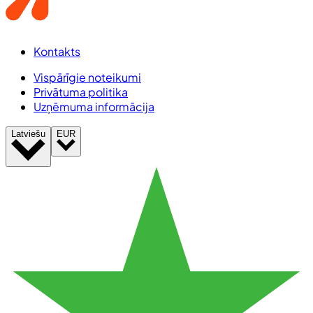
Kontakts
Vispārīgie noteikumi
Privātuma politika
Uzņēmuma informācija
Latviešu
EUR