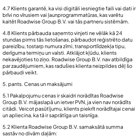
4.7 Klients garantē, ka visi digitāli iesniegtie faili vai dati ir
brīvi no vīrusiem vai ļaunprogrammatūras, kas varētu
kaitēt Roadwise Group B.V. vai tās partneru sistēmām.
4.8 Klients pārbauda saņemto vinjeti ne vēlāk kā 24
stundas pirms tās lietošanas, pārbaudot reģistrēto datu
pareizību, tostarp numura zīmi, transportlīdzekļa tipu,
derīguma termiņu un valsti. Atklājot kļūdu, klients
nekavējoties to ziņo. Roadwise Group B.V. nav atbildīga
par zaudējumiem, kas radušies klienta neizpildes dēļ šo
pārbaudi veikt.
5. pants. Cenas un maksājumi
5.1 Pakalpojumu cenas ir skaidri norādītas Roadwise
Group B.V. mājaslapā un ietver PVN, ja vien nav norādīts
citādi. Veicot pasūtījumu, klients piekrīt norādītajai cenai
un apliecina, ka tā ir saprātīga un taisnīga.
5.2 Klienta Roadwise Group B.V. samaksātā summa
sastāv no divām daļām: