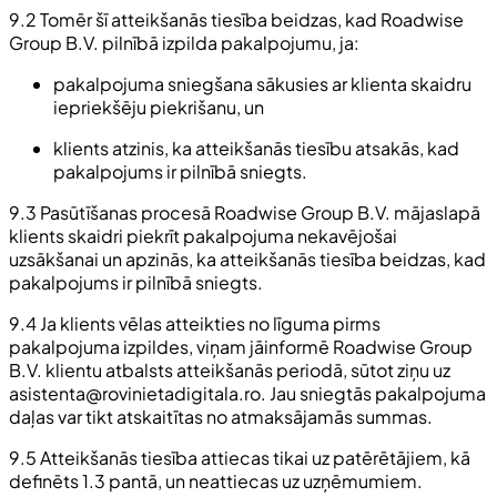
9.2 Tomēr šī atteikšanās tiesība beidzas, kad Roadwise
Group B.V. pilnībā izpilda pakalpojumu, ja:
pakalpojuma sniegšana sākusies ar klienta skaidru
iepriekšēju piekrišanu, un
klients atzinis, ka atteikšanās tiesību atsakās, kad
pakalpojums ir pilnībā sniegts.
9.3 Pasūtīšanas procesā Roadwise Group B.V. mājaslapā
klients skaidri piekrīt pakalpojuma nekavējošai
uzsākšanai un apzinās, ka atteikšanās tiesība beidzas, kad
pakalpojums ir pilnībā sniegts.
9.4 Ja klients vēlas atteikties no līguma pirms
pakalpojuma izpildes, viņam jāinformē Roadwise Group
B.V. klientu atbalsts atteikšanās periodā, sūtot ziņu uz
asistenta@rovinietadigitala.ro
. Jau sniegtās pakalpojuma
daļas var tikt atskaitītas no atmaksājamās summas.
9.5 Atteikšanās tiesība attiecas tikai uz patērētājiem, kā
definēts 1.3 pantā, un neattiecas uz uzņēmumiem.