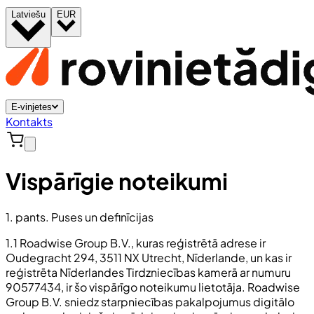
Latviešu
EUR
E-vinjetes
Kontakts
Vispārīgie noteikumi
1. pants. Puses un definīcijas
1.1 Roadwise Group B.V., kuras reģistrētā adrese ir
Oudegracht 294, 3511 NX Utrecht, Nīderlande, un kas ir
reģistrēta Nīderlandes Tirdzniecības kamerā ar numuru
90577434, ir šo vispārīgo noteikumu lietotāja. Roadwise
Group B.V. sniedz starpniecības pakalpojumus digitālo