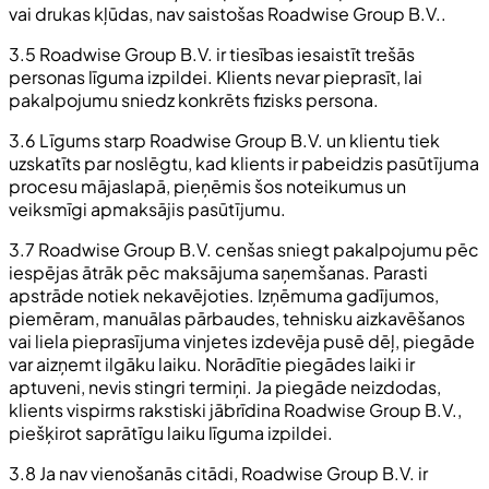
vai drukas kļūdas, nav saistošas Roadwise Group B.V..
3.5 Roadwise Group B.V. ir tiesības iesaistīt trešās
personas līguma izpildei. Klients nevar pieprasīt, lai
pakalpojumu sniedz konkrēts fizisks persona.
3.6 Līgums starp Roadwise Group B.V. un klientu tiek
uzskatīts par noslēgtu, kad klients ir pabeidzis pasūtījuma
procesu mājaslapā, pieņēmis šos noteikumus un
veiksmīgi apmaksājis pasūtījumu.
3.7 Roadwise Group B.V. cenšas sniegt pakalpojumu pēc
iespējas ātrāk pēc maksājuma saņemšanas. Parasti
apstrāde notiek nekavējoties. Izņēmuma gadījumos,
piemēram, manuālas pārbaudes, tehnisku aizkavēšanos
vai liela pieprasījuma vinjetes izdevēja pusē dēļ, piegāde
var aizņemt ilgāku laiku. Norādītie piegādes laiki ir
aptuveni, nevis stingri termiņi. Ja piegāde neizdodas,
klients vispirms rakstiski jābrīdina Roadwise Group B.V.,
piešķirot saprātīgu laiku līguma izpildei.
3.8 Ja nav vienošanās citādi, Roadwise Group B.V. ir