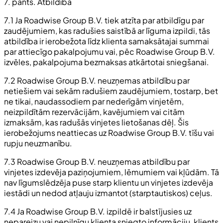
7. pants. Atbildība
7.1 Ja Roadwise Group B.V. tiek atzīta par atbildīgu par
zaudējumiem, kas radušies saistībā ar līguma izpildi, tās
atbildība ir ierobežota līdz klienta samaksātajai summai
par attiecīgo pakalpojumu vai, pēc Roadwise Group B.V.
izvēles, pakalpojuma bezmaksas atkārtotai sniegšanai.
7.2 Roadwise Group B.V. neuzņemas atbildību par
netiešiem vai sekām radušiem zaudējumiem, tostarp, bet
ne tikai, naudassodiem par nederīgām vinjetēm,
neizpildītām rezervācijām, kavējumiem vai citām
izmaksām, kas radušās vinjetes lietošanas dēļ. Šis
ierobežojums neattiecas uz Roadwise Group B.V. tīšu vai
rupju neuzmanību.
7.3 Roadwise Group B.V. neuzņemas atbildību par
vinjetes izdevēja paziņojumiem, lēmumiem vai kļūdām. Tā
nav līgumslēdzēja puse starp klientu un vinjetes izdevēja
iestādi un nedod atļauju izmantot (starptautiskos) ceļus.
7.4 Ja Roadwise Group B.V. izpildē ir balstījusies uz
nepareizu vai nepilnīgu klienta sniegto informāciju, klients