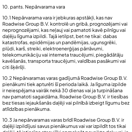
10. pants. Nepārvarama vara
10.1 Nepārvarama vara ir jebkuras apstākļi, kas nav
Roadwise Group B.V. kontrolē un gribā, prognozējami vai
neprognozējami, kas neļauj vai pamatoti kavē pilnīgu vai
daļēju līguma izpildi. Tajā ietilpst, bet ne tikai: dabas
katastrofas, epidēmijas un pandēmijas, ugunsgrēki,
plūdi, karš, streiki, elektroenerģijas pārrāvumi,
telekomunikāciju vai interneta traucējumi, piegādātāju
kavēšanās, transporta traucējumi, valdības pasākumi vai
citi šķēršļi.
10.2 Nepārvaramas varas gadījumā Roadwise Group B.V.
pienākumi tiek apturēti šī perioda laikā. Ja līguma izpilde
ir neiespējama vairāk nekā 30 dienas vai ja turpināšana
nav pamatoti sagaidāma, Roadwise Group B.V. ir tiesības
bez tiesas iejaukšanās daļēji vai pilnībā izbeigt līgumu bez
atlīdzības pienākuma.
10.3 Ja nepārvaramas varas brīdī Roadwise Group B.V. ir
daļēji izpildījusi savus pienākumus vai var izpildīt tos tikai