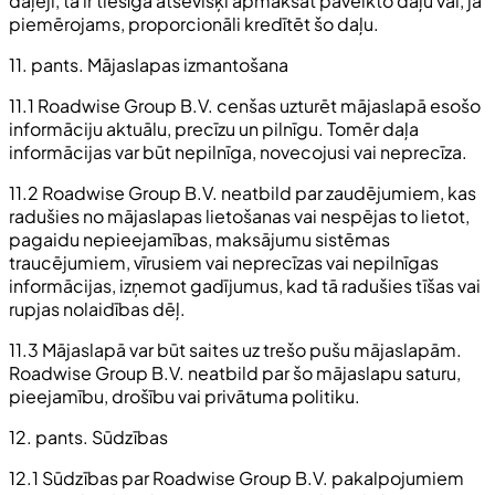
daļēji, tā ir tiesīga atsevišķi apmaksāt paveikto daļu vai, ja
piemērojams, proporcionāli kredītēt šo daļu.
11. pants. Mājaslapas izmantošana
11.1 Roadwise Group B.V. cenšas uzturēt mājaslapā esošo
informāciju aktuālu, precīzu un pilnīgu. Tomēr daļa
informācijas var būt nepilnīga, novecojusi vai neprecīza.
11.2 Roadwise Group B.V. neatbild par zaudējumiem, kas
radušies no mājaslapas lietošanas vai nespējas to lietot,
pagaidu nepieejamības, maksājumu sistēmas
traucējumiem, vīrusiem vai neprecīzas vai nepilnīgas
informācijas, izņemot gadījumus, kad tā radušies tīšas vai
rupjas nolaidības dēļ.
11.3 Mājaslapā var būt saites uz trešo pušu mājaslapām.
Roadwise Group B.V. neatbild par šo mājaslapu saturu,
pieejamību, drošību vai privātuma politiku.
12. pants. Sūdzības
12.1 Sūdzības par Roadwise Group B.V. pakalpojumiem