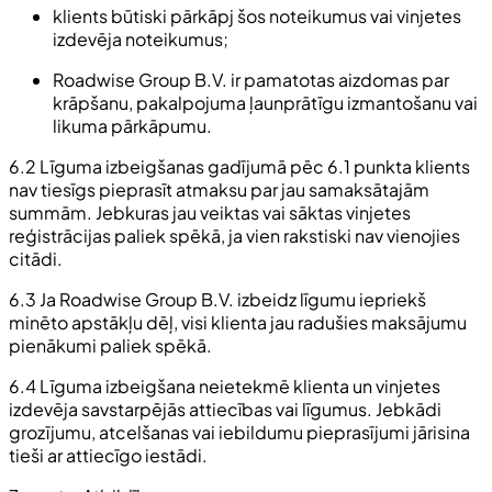
klients būtiski pārkāpj šos noteikumus vai vinjetes
izdevēja noteikumus;
Roadwise Group B.V. ir pamatotas aizdomas par
krāpšanu, pakalpojuma ļaunprātīgu izmantošanu vai
likuma pārkāpumu.
6.2 Līguma izbeigšanas gadījumā pēc 6.1 punkta klients
nav tiesīgs pieprasīt atmaksu par jau samaksātajām
summām. Jebkuras jau veiktas vai sāktas vinjetes
reģistrācijas paliek spēkā, ja vien rakstiski nav vienojies
citādi.
6.3 Ja Roadwise Group B.V. izbeidz līgumu iepriekš
minēto apstākļu dēļ, visi klienta jau radušies maksājumu
pienākumi paliek spēkā.
6.4 Līguma izbeigšana neietekmē klienta un vinjetes
izdevēja savstarpējās attiecības vai līgumus. Jebkādi
grozījumu, atcelšanas vai iebildumu pieprasījumi jārisina
tieši ar attiecīgo iestādi.