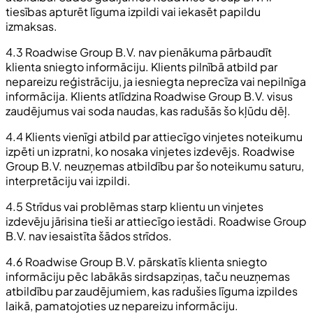
tiesības apturēt līguma izpildi vai iekasēt papildu
izmaksas.
4.3 Roadwise Group B.V. nav pienākuma pārbaudīt
klienta sniegto informāciju. Klients pilnībā atbild par
nepareizu reģistrāciju, ja iesniegta neprecīza vai nepilnīga
informācija. Klients atlīdzina Roadwise Group B.V. visus
zaudējumus vai soda naudas, kas radušās šo kļūdu dēļ.
4.4 Klients vienīgi atbild par attiecīgo vinjetes noteikumu
izpēti un izpratni, ko nosaka vinjetes izdevējs. Roadwise
Group B.V. neuzņemas atbildību par šo noteikumu saturu,
interpretāciju vai izpildi.
4.5 Strīdus vai problēmas starp klientu un vinjetes
izdevēju jārisina tieši ar attiecīgo iestādi. Roadwise Group
B.V. nav iesaistīta šādos strīdos.
4.6 Roadwise Group B.V. pārskatīs klienta sniegto
informāciju pēc labākās sirdsapziņas, taču neuzņemas
atbildību par zaudējumiem, kas radušies līguma izpildes
laikā, pamatojoties uz nepareizu informāciju.