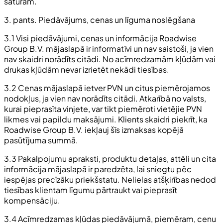
saturam.
3. pants. Piedāvājums, cenas un līguma noslēgšana
3.1 Visi piedāvājumi, cenas un informācija Roadwise
Group B.V. mājaslapā ir informatīvi un nav saistoši, ja vien
nav skaidri norādīts citādi. No acīmredzamām kļūdām vai
drukas kļūdām nevar izrietēt nekādi tiesības.
3.2 Cenas mājaslapā ietver PVN un citus piemērojamos
nodokļus, ja vien nav norādīts citādi. Atkarībā no valsts,
kurai pieprasīta vinjete, var tikt piemēroti vietējie PVN
likmes vai papildu maksājumi. Klients skaidri piekrīt, ka
Roadwise Group B.V. iekļauj šīs izmaksas kopējā
pasūtījuma summā.
3.3 Pakalpojumu apraksti, produktu detaļas, attēli un cita
informācija mājaslapā ir paredzēta, lai sniegtu pēc
iespējas precīzāku priekšstatu. Nelielas atšķirības nedod
tiesības klientam līgumu pārtraukt vai pieprasīt
kompensāciju.
3.4 Acīmredzamas kļūdas piedāvājumā, piemēram, cenu