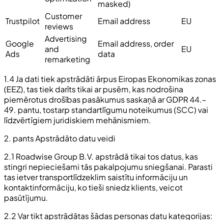
masked)
Customer
Trustpilot
Email address
EU
reviews
Advertising
Google
Email address, order
and
EU
Ads
data
remarketing
1.4 Ja dati tiek apstrādāti ārpus Eiropas Ekonomikas zonas
(EEZ), tas tiek darīts tikai ar pusēm, kas nodrošina
piemērotus drošības pasākumus saskaņā ar GDPR 44.–
49. pantu, tostarp standartlīgumu noteikumus (SCC) vai
līdzvērtīgiem juridiskiem mehānismiem.
2. pants Apstrādāto datu veidi
2.1 Roadwise Group B.V. apstrādā tikai tos datus, kas
stingri nepieciešami tās pakalpojumu sniegšanai. Parasti
tas ietver transportlīdzeklim saistītu informāciju un
kontaktinformāciju, ko tieši sniedz klients, veicot
pasūtījumu.
2.2 Var tikt apstrādātas šādas personas datu kategorijas: