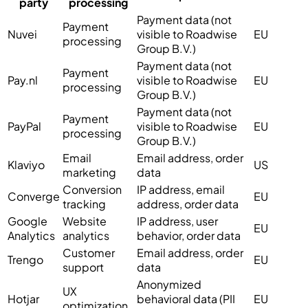
party
processing
Payment data (not
Payment
Nuvei
visible to Roadwise
EU
processing
Group B.V.)
Payment data (not
Payment
Pay.nl
visible to Roadwise
EU
processing
Group B.V.)
Payment data (not
Payment
PayPal
visible to Roadwise
EU
processing
Group B.V.)
Email
Email address, order
Klaviyo
US
marketing
data
Conversion
IP address, email
Converge
EU
tracking
address, order data
Google
Website
IP address, user
EU
Analytics
analytics
behavior, order data
Customer
Email address, order
Trengo
EU
support
data
Anonymized
UX
Hotjar
behavioral data (PII
EU
optimization