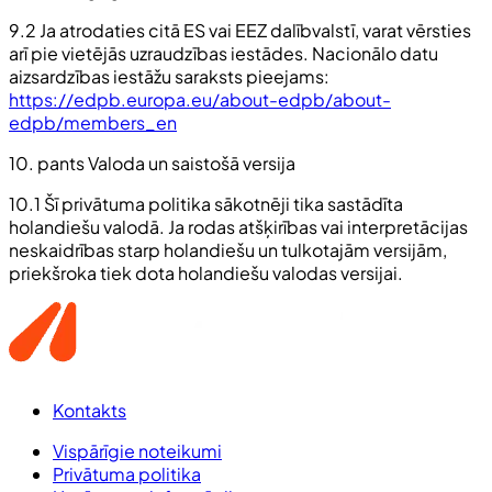
9.2 Ja atrodaties citā ES vai EEZ dalībvalstī, varat vērsties
arī pie vietējās uzraudzības iestādes. Nacionālo datu
aizsardzības iestāžu saraksts pieejams:
https://edpb.europa.eu/about-edpb/about-
edpb/members_en
10. pants Valoda un saistošā versija
10.1 Šī privātuma politika sākotnēji tika sastādīta
holandiešu valodā. Ja rodas atšķirības vai interpretācijas
neskaidrības starp holandiešu un tulkotajām versijām,
priekšroka tiek dota holandiešu valodas versijai.
Kontakts
Vispārīgie noteikumi
Privātuma politika