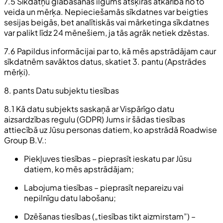
7.5 Sīkdatņu glabāšanas ilgums atšķiras atkarībā no to
veida un mērķa. Nepieciešamās sīkdatnes var beigties
sesijas beigās, bet analītiskās vai mārketinga sīkdatnes
var palikt līdz 24 mēnešiem, ja tās agrāk netiek dzēstas.
7.6 Papildus informācijai par to, kā mēs apstrādājam caur
sīkdatnēm savāktos datus, skatiet 3. pantu (Apstrādes
mērķi).
8. pants Datu subjektu tiesības
8.1 Kā datu subjekts saskaņā ar Vispārīgo datu
aizsardzības regulu (GDPR) Jums ir šādas tiesības
attiecībā uz Jūsu personas datiem, ko apstrādā Roadwise
Group B.V.:
Piekļuves tiesības – pieprasīt ieskatu par Jūsu
datiem, ko mēs apstrādājam;
Labojuma tiesības – pieprasīt nepareizu vai
nepilnīgu datu labošanu;
Dzēšanas tiesības („tiesības tikt aizmirstam”) –