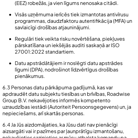
(EEZ) robežās, ja vien līgums nenosaka citādi.
Visās uzņēmuma ierīcēs tiek izmantotas antivīrusu
programmas, daudzfaktoru autentifikācija (MFA) un
savlaicīgi drošības atjauninājumi.
Regulāri tiek veikta risku novērtēšana, piekļuves
pārskatīšana un iekšējās auditi saskaņā ar ISO
27001:2022 standartiem.
Datu apstrādātājiem ir noslēgti datu apstrādes
līgumi (DPA), nodrošinot līdzvērtīgus drošības
pienākumus.
6.3 Personas datu pārkāpuma gadījumā, kas var
apdraudēt datu subjektu tiesības un brīvības, Roadwise
Group B.V. nekavējoties informēs kompetento
uzraudzības iestādi (Autoriteit Persoonsgegevens) un, ja
nepieciešams, arī skartās personas.
6.4 Ja Jūs aizdomājaties, ka Jūsu dati nav pienācīgi
aizsargāti vai ir pazīmes par ļaunprātīgu izmantošanu,
nekavējoties sazinieties ar mūsu atbalsta komandu pa