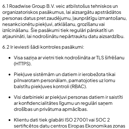
6.1 Roadwise Group B.V. veic atbilstošus tehniskos un
organizatoriskos pasākumus, lai aizsargātu apstrādātos
personas datus pret zaudējumu, ļaunprātīgu izmantošanu,
nesankcionētu piekļuvi, atklāšanu, grozīšanu vai
iznīcināšanu. Šie pasākumi tiek regulāri pārskatīti un
atjaunināti, lai nodrošinātu nepārtrauktu datu aizsardzību.
6.2 Ir ieviesti šādi kontroles pasākumi:
Visa saziņa ar vietni tiek nodrošināta ar TLS šifrēšanu
(HTTPS).
Piekļuve sistēmām un datiem ir ierobežota tikai
pilnvarotam personālam, pamatojoties uz lomu
balstītu piekļuves kontroli (RBAC).
Visi darbinieki ar piekļuvi personas datiem ir saistīti
ar konfidencialitātes līgumu un regulāri saņem
drošības un privātuma apmācības.
Klientu dati tiek glabāti ISO 27001 vai SOC 2
sertificētos datu centros Eiropas Ekonomikas zonas