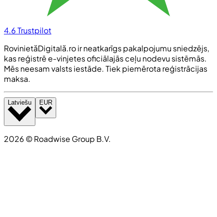
4.6
Trustpilot
RovinietăDigitală.ro ir neatkarīgs pakalpojumu sniedzējs,
kas reģistrē e-vinjetes oficiālajās ceļu nodevu sistēmās.
Mēs neesam valsts iestāde. Tiek piemērota reģistrācijas
maksa.
Latviešu
EUR
2026
©
Roadwise Group B.V.