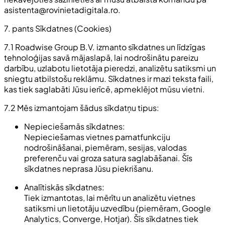
asistenta@rovinietadigitala.ro
.
7. pants Sīkdatnes (Cookies)
7.1 Roadwise Group B.V. izmanto sīkdatnes un līdzīgas
tehnoloģijas savā mājaslapā, lai nodrošinātu pareizu
darbību, uzlabotu lietotāja pieredzi, analizētu satiksmi un
sniegtu atbilstošu reklāmu. Sīkdatnes ir mazi teksta faili,
kas tiek saglabāti Jūsu ierīcē, apmeklējot mūsu vietni.
7.2 Mēs izmantojam šādus sīkdatņu tipus:
Nepieciešamās sīkdatnes:
Nepieciešamas vietnes pamatfunkciju
nodrošināšanai, piemēram, sesijas, valodas
preferenču vai groza satura saglabāšanai. Šīs
sīkdatnes neprasa Jūsu piekrišanu.
Analītiskās sīkdatnes:
Tiek izmantotas, lai mērītu un analizētu vietnes
satiksmi un lietotāju uzvedību (piemēram, Google
Analytics, Converge, Hotjar). Šīs sīkdatnes tiek