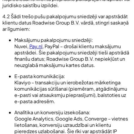
juridisko saistību izpildei.
4.2 Šādi trešo pušu pakalpojumu sniedzēji var apstrādāt
klientu datus Roadwise Group B.V. vārdā, stingri saskaņā
ar līgumiem:
Maksājumu pakalpojumu sniedzēji:
Nuvei,
Pay.nl
, PayPal – drošai klientu maksājumu
apstrādei. Šie pakalpojumu sniedzēji tieši apstrādā
finanšu datus; Roadwise Group B.V. nepiekļūst un
neuzglabā maksājumu kartes datus.
E-pasta komunikācija:
Klaviyo – transakciju un ierobežotas mārketinga
komunikācijas sūtīšanai (piemēram, atgādinājumu
e-pasti vai atsauksmju pieprasījumi), balstoties uz
e-pasta adresēm.
Analītika un konversiju izsekošana:
Google Analytics, Google Ads, Converge – vietnes
lietošanas, konversiju uzraudzībai un klientu
pieredzes uzlabošanai. Šie rīki var apstrādāt IP