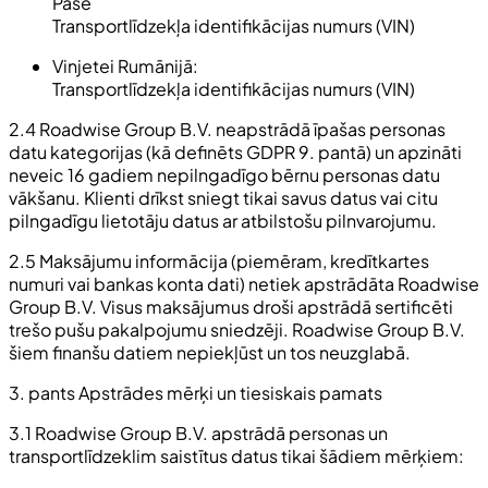
Pase
Transportlīdzekļa identifikācijas numurs (VIN)
Vinjetei Rumānijā:
Transportlīdzekļa identifikācijas numurs (VIN)
2.4 Roadwise Group B.V. neapstrādā īpašas personas
datu kategorijas (kā definēts GDPR 9. pantā) un apzināti
neveic 16 gadiem nepilngadīgo bērnu personas datu
vākšanu. Klienti drīkst sniegt tikai savus datus vai citu
pilngadīgu lietotāju datus ar atbilstošu pilnvarojumu.
2.5 Maksājumu informācija (piemēram, kredītkartes
numuri vai bankas konta dati) netiek apstrādāta Roadwise
Group B.V. Visus maksājumus droši apstrādā sertificēti
trešo pušu pakalpojumu sniedzēji. Roadwise Group B.V.
šiem finanšu datiem nepiekļūst un tos neuzglabā.
3. pants Apstrādes mērķi un tiesiskais pamats
3.1 Roadwise Group B.V. apstrādā personas un
transportlīdzeklim saistītus datus tikai šādiem mērķiem: