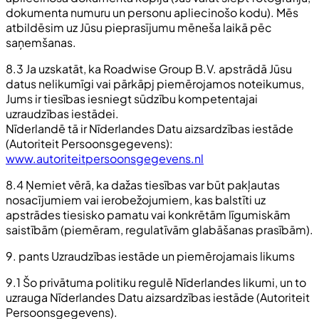
dokumenta numuru un personu apliecinošo kodu). Mēs
atbildēsim uz Jūsu pieprasījumu mēneša laikā pēc
saņemšanas.
8.3 Ja uzskatāt, ka Roadwise Group B.V. apstrādā Jūsu
datus nelikumīgi vai pārkāpj piemērojamos noteikumus,
Jums ir tiesības iesniegt sūdzību kompetentajai
uzraudzības iestādei.
Nīderlandē tā ir Nīderlandes Datu aizsardzības iestāde
(Autoriteit Persoonsgegevens):
www.autoriteitpersoonsgegevens.nl
8.4 Ņemiet vērā, ka dažas tiesības var būt pakļautas
nosacījumiem vai ierobežojumiem, kas balstīti uz
apstrādes tiesisko pamatu vai konkrētām līgumiskām
saistībām (piemēram, regulatīvām glabāšanas prasībām).
9. pants Uzraudzības iestāde un piemērojamais likums
9.1 Šo privātuma politiku regulē Nīderlandes likumi, un to
uzrauga Nīderlandes Datu aizsardzības iestāde (Autoriteit
Persoonsgegevens).