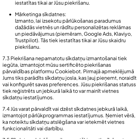
iestatītas tikai ar Jūsu piekrišanu.
Mārketinga sīkdatnes:
Izmanto, lai izsekotu pārlūkošanas paradumus
dažādās vietnēs un rādītu personalizētas reklāmas
un piedāvājumus (piemēram, Google Ads, Klaviyo,
Trustpilot). Tās tiek iestatītas tikai ar Jūsu skaidru
piekrišanu.
7.3 Piekrišana nepamatotu sīkdatņu izmantošanai tiek
iegūta, izmantojot mūsu sertificēto piekrišanas
pārvaldības platformu Cookiebot. Pirmajā apmeklējumā
Jums tiks parādīts sīkdatņu josla, kas ļauj pieņemt, noraidīt
vai konfigurēt savas preferences. Jūsu piekrišanas statuss
tiek reģistrēts un jebkurā laikā to var mainīt vietnes
sīkdatņu iestatījumos.
7.4 Jūs varat pārvaldīt vai dzēst sīkdatnes jebkurā laikā,
izmantojot pārlūkprogrammas iestatījumus. Ņemiet vērā,
ka noteiktu sīkdatņu atslēgšana var ietekmēt vietnes
funkcionalitāti vai darbību.