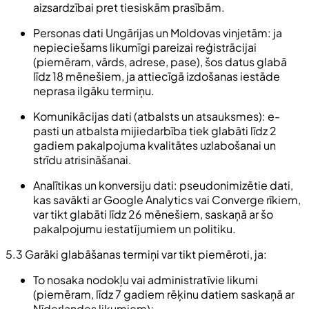
aizsardzībai pret tiesiskām prasībām.
Personas dati Ungārijas un Moldovas vinjetām: ja
nepieciešams likumīgi pareizai reģistrācijai
(piemēram, vārds, adrese, pase), šos datus glabā
līdz 18 mēnešiem, ja attiecīgā izdošanas iestāde
neprasa ilgāku termiņu.
Komunikācijas dati (atbalsts un atsauksmes): e-
pasti un atbalsta mijiedarbība tiek glabāti līdz 2
gadiem pakalpojuma kvalitātes uzlabošanai un
strīdu atrisināšanai.
Analītikas un konversiju dati: pseudonimizētie dati,
kas savākti ar Google Analytics vai Converge rīkiem,
var tikt glabāti līdz 26 mēnešiem, saskaņā ar šo
pakalpojumu iestatījumiem un politiku.
5.3 Garāki glabāšanas termiņi var tikt piemēroti, ja:
To nosaka nodokļu vai administratīvie likumi
(piemēram, līdz 7 gadiem rēķinu datiem saskaņā ar
Nīderlandes likumiem);