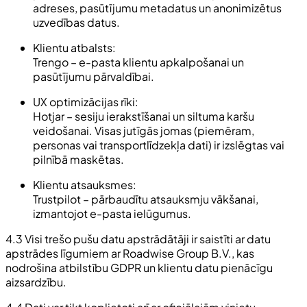
adreses, pasūtījumu metadatus un anonimizētus
uzvedības datus.
Klientu atbalsts:
Trengo – e-pasta klientu apkalpošanai un
pasūtījumu pārvaldībai.
UX optimizācijas rīki:
Hotjar – sesiju ierakstīšanai un siltuma karšu
veidošanai. Visas jutīgās jomas (piemēram,
personas vai transportlīdzekļa dati) ir izslēgtas vai
pilnībā maskētas.
Klientu atsauksmes:
Trustpilot – pārbaudītu atsauksmju vākšanai,
izmantojot e-pasta ielūgumus.
4.3 Visi trešo pušu datu apstrādātāji ir saistīti ar datu
apstrādes līgumiem ar Roadwise Group B.V., kas
nodrošina atbilstību GDPR un klientu datu pienācīgu
aizsardzību.