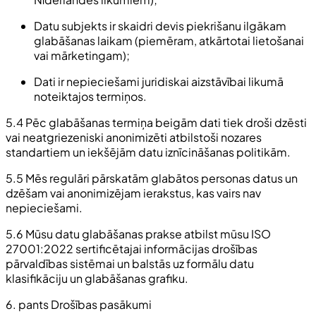
Datu subjekts ir skaidri devis piekrišanu ilgākam
glabāšanas laikam (piemēram, atkārtotai lietošanai
vai mārketingam);
Dati ir nepieciešami juridiskai aizstāvībai likumā
noteiktajos termiņos.
5.4 Pēc glabāšanas termiņa beigām dati tiek droši dzēsti
vai neatgriezeniski anonimizēti atbilstoši nozares
standartiem un iekšējām datu iznīcināšanas politikām.
5.5 Mēs regulāri pārskatām glabātos personas datus un
dzēšam vai anonimizējam ierakstus, kas vairs nav
nepieciešami.
5.6 Mūsu datu glabāšanas prakse atbilst mūsu ISO
27001:2022 sertificētajai informācijas drošības
pārvaldības sistēmai un balstās uz formālu datu
klasifikāciju un glabāšanas grafiku.
6. pants Drošības pasākumi