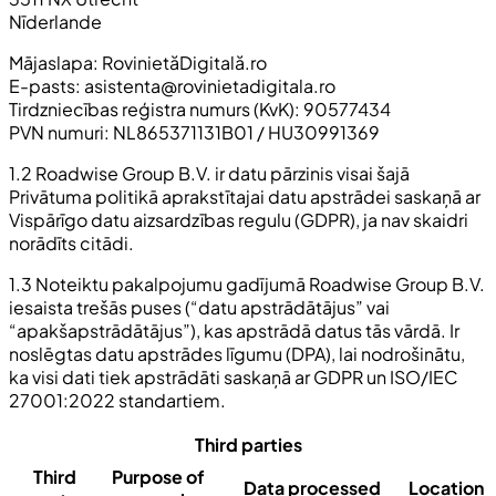
Nīderlande
Mājaslapa: RovinietăDigitală.ro
E-pasts:
asistenta@rovinietadigitala.ro
Tirdzniecības reģistra numurs (KvK): 90577434
PVN numuri: NL865371131B01 / HU30991369
1.2 Roadwise Group B.V. ir datu pārzinis visai šajā
Privātuma politikā aprakstītajai datu apstrādei saskaņā ar
Vispārīgo datu aizsardzības regulu (GDPR), ja nav skaidri
norādīts citādi.
1.3 Noteiktu pakalpojumu gadījumā Roadwise Group B.V.
iesaista trešās puses (“datu apstrādātājus” vai
“apakšapstrādātājus”), kas apstrādā datus tās vārdā. Ir
noslēgtas datu apstrādes līgumu (DPA), lai nodrošinātu,
ka visi dati tiek apstrādāti saskaņā ar GDPR un ISO/IEC
27001:2022 standartiem.
Third parties
Third
Purpose of
Data processed
Location