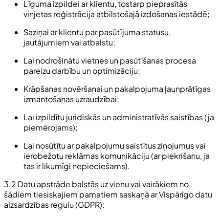
Līguma izpildei ar klientu, tostarp pieprasītās
vinjetas reģistrācija atbilstošajā izdošanas iestādē;
Saziņai ar klientu par pasūtījuma statusu,
jautājumiem vai atbalstu;
Lai nodrošinātu vietnes un pasūtīšanas procesa
pareizu darbību un optimizāciju;
Krāpšanas novēršanai un pakalpojuma ļaunprātīgas
izmantošanas uzraudzībai;
Lai izpildītu juridiskās un administratīvās saistības (ja
piemērojams);
Lai nosūtītu ar pakalpojumu saistītus ziņojumus vai
ierobežotu reklāmas komunikāciju (ar piekrišanu, ja
tas ir likumīgi nepieciešams).
3.2 Datu apstrāde balstās uz vienu vai vairākiem no
šādiem tiesiskajiem pamatiem saskaņā ar Vispārīgo datu
aizsardzības regulu (GDPR):