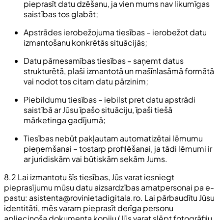
pieprasīt datu dzēšanu, ja vien mums nav likumīgas
saistības tos glabāt;
Apstrādes ierobežojuma tiesības – ierobežot datu
izmantošanu konkrētās situācijās;
Datu pārnesamības tiesības – saņemt datus
strukturētā, plaši izmantotā un mašīnlasāmā formātā
vai nodot tos citam datu pārzinim;
Piebildumu tiesības – iebilst pret datu apstrādi
saistībā ar Jūsu īpašo situāciju, īpaši tiešā
mārketinga gadījumā;
Tiesības nebūt pakļautam automatizētai lēmumu
pieņemšanai – tostarp profilēšanai, ja tādi lēmumi ir
ar juridiskām vai būtiskām sekām Jums.
8.2 Lai izmantotu šīs tiesības, Jūs varat iesniegt
pieprasījumu mūsu datu aizsardzības amatpersonai pa e-
pastu:
asistenta@rovinietadigitala.ro
. Lai pārbaudītu Jūsu
identitāti, mēs varam pieprasīt derīga personu
apliecinoša dokumenta kopiju (Jūs varat slēpt fotogrāfiju,