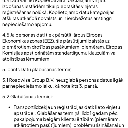
4.4 Dati var tikt koplietoti arī ar oficiālajām vinjetu
izdošanas iestādēm tikai pieprasītās vinjetas
reģistrēšanas nolūkā. Koplietojamo datu kategorijas
atšķiras atkarībā no valsts un ir ierobežotas ar stingri
nepieciešamo apjomu.
4.5 Ja personas dati tiek pārsūtīti ārpus Eiropas
Ekonomikas zonas (EEZ), šie pārsūtījumi balstās uz
piemērotiem drošības pasākumiem, piemēram, Eiropas
Komisijas apstiprinātām standartlīgumu klauzulām vai
atbilstības lēmumiem.
5. pants Datu glabāšanas termiņi
5.1 Roadwise Group B.V. neuzglabā personas datus ilgāk
par nepieciešamo laiku, kā noteikts 3. pantā.
5.2 Glabāšanas termiņi:
Transportlīdzekļa un reģistrācijas dati: lieto vinjetu
apstrādei. Glabāšanas termiņš: līdz 1 gadam pēc
pakalpojuma beigām klientu ērtībām (piemēram,
atkārtotiem pasūtījumiem), problēmu risināšanai un