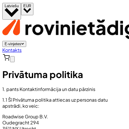
Latviešu
EUR
E-vinjetes
Kontakts
Privātuma politika
1. pants Kontaktinformācija un datu pārzinis
1.1 Šī Privātuma politika attiecas uz personas datu
apstrādi, ko veic:
Roadwise Group B.V.
Oudegracht 294
3511 NX Utrecht