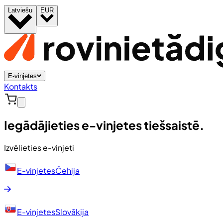
Latviešu
EUR
E-vinjetes
Kontakts
Iegādājieties e-vinjetes tiešsaistē.
Izvēlieties e-vinjeti
E-vinjetes
Čehija
E-vinjetes
Slovākija