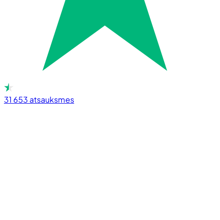
31 653
atsauksmes