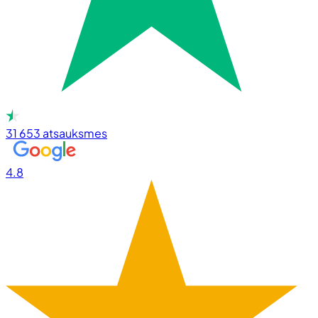
31 653
atsauksmes
4.8