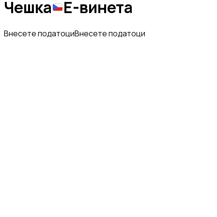
Чешка
Е-винета
Внесете податоци
Внесете податоци