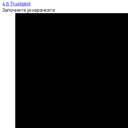
4.6
Trustpilot
Започнете ја нарачката