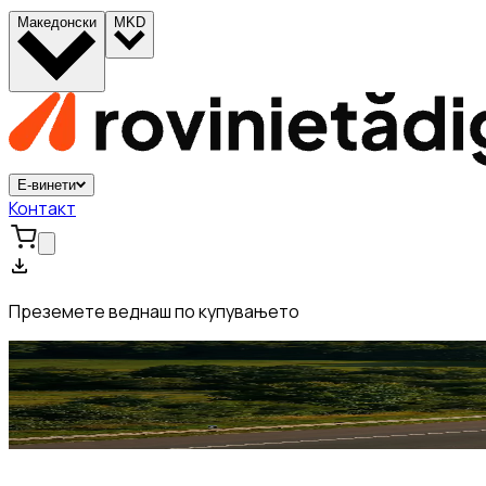
Македонски
MKD
Е-винети
Контакт
Преземете веднаш по купувањето