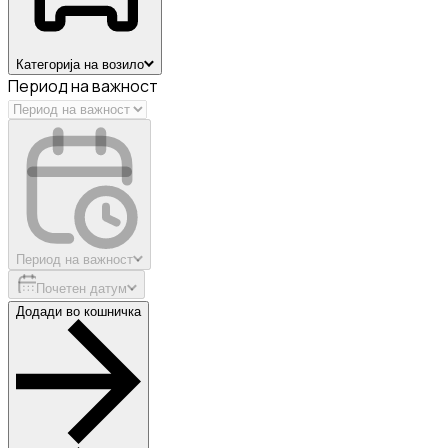
Категорија на возило
Период на важност
Период на важност
Почетен датум
Додади во кошничка