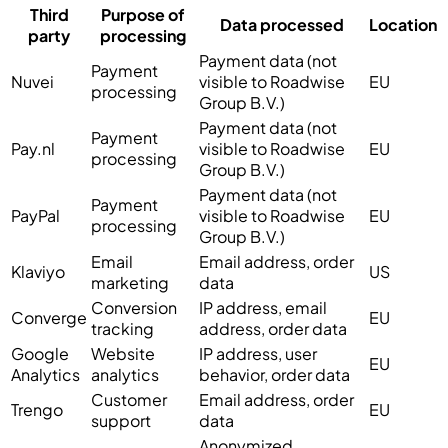
Third
Purpose of
Data processed
Location
party
processing
Payment data (not
Payment
Nuvei
visible to Roadwise
EU
processing
Group B.V.)
Payment data (not
Payment
Pay.nl
visible to Roadwise
EU
processing
Group B.V.)
Payment data (not
Payment
PayPal
visible to Roadwise
EU
processing
Group B.V.)
Email
Email address, order
Klaviyo
US
marketing
data
Conversion
IP address, email
Converge
EU
tracking
address, order data
Google
Website
IP address, user
EU
Analytics
analytics
behavior, order data
Customer
Email address, order
Trengo
EU
support
data
Anonymized