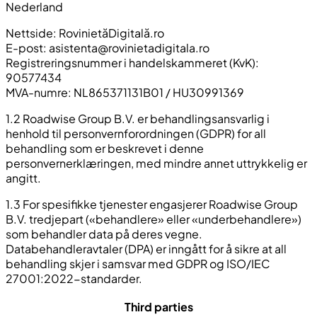
Nederland
Nettside: RovinietăDigitală.ro
E-post:
asistenta@rovinietadigitala.ro
Registreringsnummer i handelskammeret (KvK):
90577434
MVA-numre: NL865371131B01 / HU30991369
1.2 Roadwise Group B.V. er behandlingsansvarlig i
henhold til personvernforordningen (GDPR) for all
behandling som er beskrevet i denne
personvernerklæringen, med mindre annet uttrykkelig er
angitt.
1.3 For spesifikke tjenester engasjerer Roadwise Group
B.V. tredjepart («behandlere» eller «underbehandlere»)
som behandler data på deres vegne.
Databehandleravtaler (DPA) er inngått for å sikre at all
behandling skjer i samsvar med GDPR og ISO/IEC
27001:2022-standarder.
Third parties