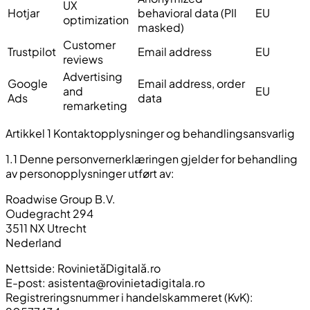
UX
Hotjar
behavioral data (PII
EU
optimization
masked)
Customer
Trustpilot
Email address
EU
reviews
Advertising
Google
Email address, order
and
EU
Ads
data
remarketing
Artikkel 1 Kontaktopplysninger og behandlingsansvarlig
1.1 Denne personvernerklæringen gjelder for behandling
av personopplysninger utført av:
Roadwise Group B.V.
Oudegracht 294
3511 NX Utrecht
Nederland
Nettside: RovinietăDigitală.ro
E-post:
asistenta@rovinietadigitala.ro
Registreringsnummer i handelskammeret (KvK):