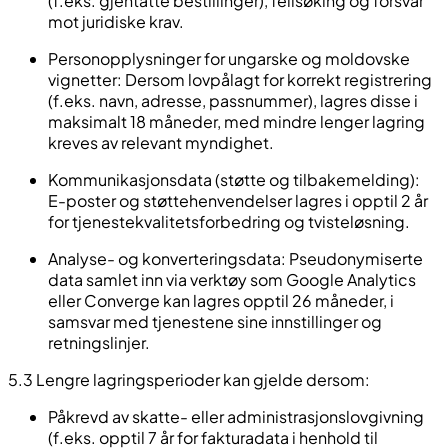
(f.eks. gjentatte bestillinger), feilsøking og forsvar
mot juridiske krav.
Personopplysninger for ungarske og moldovske
vignetter: Dersom lovpålagt for korrekt registrering
(f.eks. navn, adresse, passnummer), lagres disse i
maksimalt 18 måneder, med mindre lenger lagring
kreves av relevant myndighet.
Kommunikasjonsdata (støtte og tilbakemelding):
E-poster og støttehenvendelser lagres i opptil 2 år
for tjenestekvalitetsforbedring og tvisteløsning.
Analyse- og konverteringsdata: Pseudonymiserte
data samlet inn via verktøy som Google Analytics
eller Converge kan lagres opptil 26 måneder, i
samsvar med tjenestene sine innstillinger og
retningslinjer.
5.3 Lengre lagringsperioder kan gjelde dersom:
Påkrevd av skatte- eller administrasjonslovgivning
(f.eks. opptil 7 år for fakturadata i henhold til