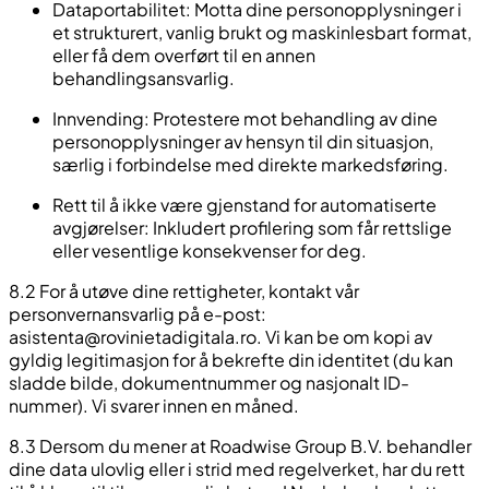
Dataportabilitet:
Motta dine personopplysninger i
et strukturert, vanlig brukt og maskinlesbart format,
eller få dem overført til en annen
behandlingsansvarlig.
Innvending:
Protestere mot behandling av dine
personopplysninger av hensyn til din situasjon,
særlig i forbindelse med direkte markedsføring.
Rett til å ikke være gjenstand for automatiserte
avgjørelser:
Inkludert profilering som får rettslige
eller vesentlige konsekvenser for deg.
8.2 For å utøve dine rettigheter, kontakt vår
personvernansvarlig på e-post:
asistenta@rovinietadigitala.ro
. Vi kan be om kopi av
gyldig legitimasjon for å bekrefte din identitet (du kan
sladde bilde, dokumentnummer og nasjonalt ID-
nummer). Vi svarer innen en måned.
8.3 Dersom du mener at Roadwise Group B.V. behandler
dine data ulovlig eller i strid med regelverket, har du rett