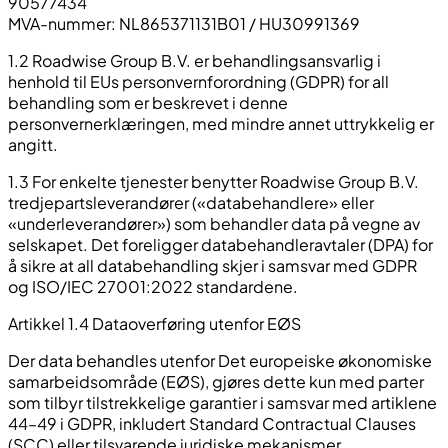
90577434
MVA-nummer: NL865371131B01 / HU30991369
1.2 Roadwise Group B.V. er behandlingsansvarlig i
henhold til EUs personvernforordning (GDPR) for all
behandling som er beskrevet i denne
personvernerklæringen, med mindre annet uttrykkelig er
angitt.
1.3 For enkelte tjenester benytter Roadwise Group B.V.
tredjepartsleverandører («databehandlere» eller
«underleverandører») som behandler data på vegne av
selskapet. Det foreligger databehandleravtaler (DPA) for
å sikre at all databehandling skjer i samsvar med GDPR
og ISO/IEC 27001:2022 standardene.
Artikkel 1.4 Dataoverføring utenfor EØS
Der data behandles utenfor Det europeiske økonomiske
samarbeidsområde (EØS), gjøres dette kun med parter
som tilbyr tilstrekkelige garantier i samsvar med artiklene
44–49 i GDPR, inkludert Standard Contractual Clauses
(SCC) eller tilsvarende juridiske mekanismer.