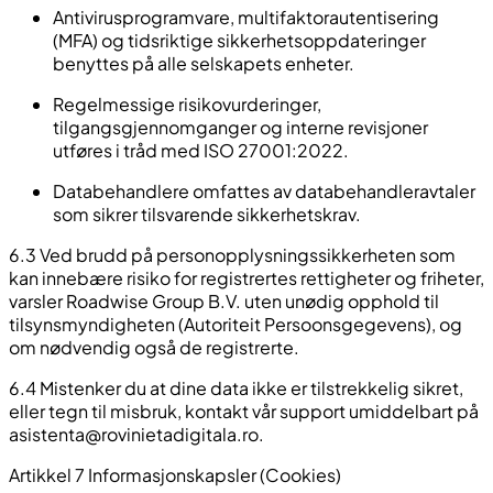
Antivirusprogramvare, multifaktorautentisering
(MFA) og tidsriktige sikkerhetsoppdateringer
benyttes på alle selskapets enheter.
Regelmessige risikovurderinger,
tilgangsgjennomganger og interne revisjoner
utføres i tråd med ISO 27001:2022.
Databehandlere omfattes av databehandleravtaler
som sikrer tilsvarende sikkerhetskrav.
6.3 Ved brudd på personopplysningssikkerheten som
kan innebære risiko for registrertes rettigheter og friheter,
varsler Roadwise Group B.V. uten unødig opphold til
tilsynsmyndigheten (Autoriteit Persoonsgegevens), og
om nødvendig også de registrerte.
6.4 Mistenker du at dine data ikke er tilstrekkelig sikret,
eller tegn til misbruk, kontakt vår support umiddelbart på
asistenta@rovinietadigitala.ro
.
Artikkel 7 Informasjonskapsler (Cookies)