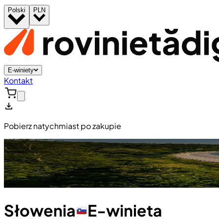
Polski
PLN
E-winiety
Kontakt
Pobierz natychmiast po zakupie
Słowenia
E-winieta