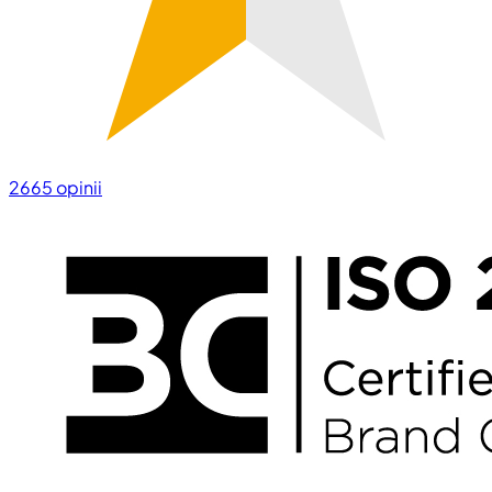
2665
opinii