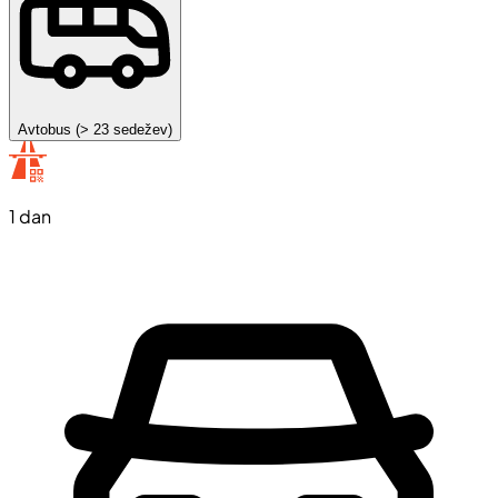
Avtobus (> 23 sedežev)
1 dan