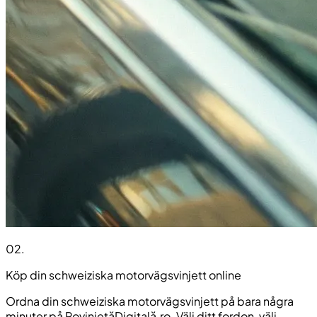
02
.
Köp din schweiziska motorvägsvinjett online
Ordna din schweiziska motorvägsvinjett på bara några
minuter på RovinietăDigitală.ro. Välj ditt fordon, välj