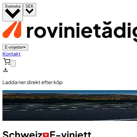
Svenska
SEK
E-vinjetter
Kontakt
Ladda ner direkt efter köp
Schweiz
E-vinjett