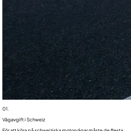
01
.
Vägavgift i Schweiz
För att köra på schweiziska motorvägar måste de flesta