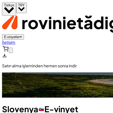
Türkçe
TRY
E-vinyetler
İletişim
Satın alma işleminden hemen sonra indir
Slovenya
E-vinyet