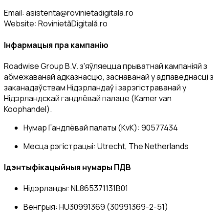
Email:
asistenta@rovinietadigitala.ro
Website: RovinietăDigitală.ro
Інфармацыя пра кампанію
Roadwise Group B.V. з’яўляецца прыватнай кампаніяй з
абмежаванай адказнасцю, заснаванай у адпаведнасці з
заканадаўствам Нідэрландаў і зарэгістраванай у
Нідэрландскай гандлёвай палаце (Kamer van
Koophandel).
Нумар Гандлёвай палаты (KvK):
90577434
Месца рэгістрацыі:
Utrecht, The Netherlands
Ідэнтыфікацыйныя нумары ПДВ
Нідэрланды
: NL865371131B01
Венгрыя
: HU30991369 (30991369-2-51)