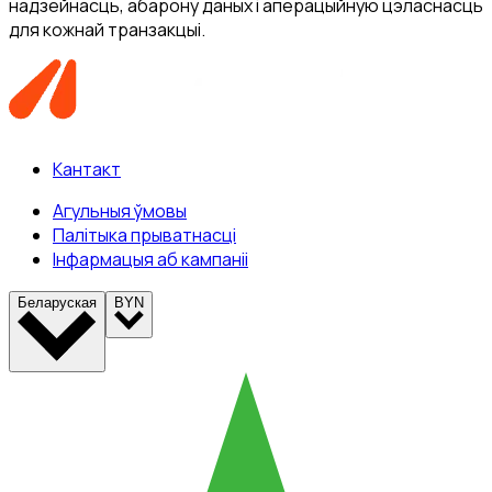
надзейнасць, абарону даных і аперацыйную цэласнасць
для кожнай транзакцыі.
Кантакт
Агульныя ўмовы
Палітыка прыватнасці
Інфармацыя аб кампаніі
Беларуская
BYN