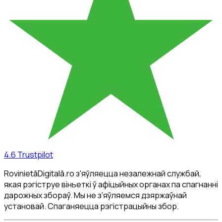
4.6
Trustpilot
RovinietăDigitală.ro з'яўляецца незалежнай службай,
якая рэгіструе віньеткі ў афіцыйных органах па спагнанні
дарожных збораў. Мы не з'яўляемся дзяржаўнай
установай. Спаганяецца рэгістрацыйны збор.