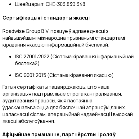
Швейцарыя
: CHE-303.839.348
Сертыфікацыя і стандарты якасці
Roadwise Group B.V. працуе ў адпаведнасці з
найвышэйшымі міжнародна прызнанымі стандартамі
кіравання якасцю і інфармацыйнай бяспекай.
ISO 27001:2022
(Сістэма кіравання інфармацыйнай
бяспекай)
ISO 9001:2015
(Сістэма кіравання якасцю)
Гэтыя сертыфікаты пацвярджаюць, што наша
арганізацыя падтрымлівае строга кантраляваныя,
аўдытаваныя працэсы, якія пастаянна
ўдасканальваюцца для бяспечнай апрацоўкі даных,
цэласнасці сістэм, аперацыйнай надзейнасці і высокай
якасці абслугоўвання.
Афіцыйнае прызнанне, партнёрствы і роля ў