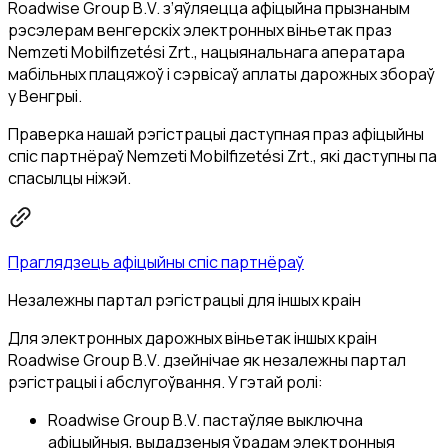
Roadwise Group B.V. з’яўляецца афіцыйна прызнаным
рэсэлерам венгерскіх электронных віньетак праз
Nemzeti Mobilfizetési Zrt., нацыянальнага аператара
мабільных плацяжоў і сэрвісаў аплаты дарожных збораў
у Венгрыі.
Праверка нашай рэгістрацыі даступная праз афіцыйны
спіс партнёраў Nemzeti Mobilfizetési Zrt., які даступны па
спасылцы ніжэй.
Праглядзець афіцыйны спіс партнёраў
Незалежны партал рэгістрацыі для іншых краін
Для электронных дарожных віньетак іншых краін
Roadwise Group B.V. дзейнічае як незалежны партал
рэгістрацыі і абслугоўвання. У гэтай ролі:
Roadwise Group B.V. пастаўляе выключна
афіцыйныя, выдадзеныя ўрадам электронныя