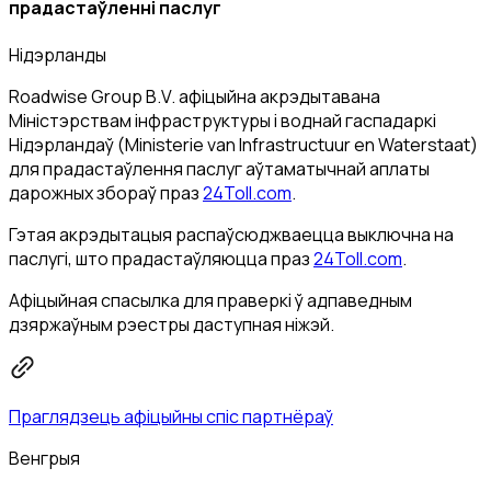
прадастаўленні паслуг
Нідэрланды
Roadwise Group B.V. афіцыйна акрэдытавана
Міністэрствам інфраструктуры і воднай гаспадаркі
Нідэрландаў (Ministerie van Infrastructuur en Waterstaat)
для прадастаўлення паслуг аўтаматычнай аплаты
дарожных збораў праз
24Toll.com
.
Гэтая акрэдытацыя распаўсюджваецца выключна на
паслугі, што прадастаўляюцца праз
24Toll.com
.
Афіцыйная спасылка для праверкі ў адпаведным
дзяржаўным рэестры даступная ніжэй.
Праглядзець афіцыйны спіс партнёраў
Венгрыя