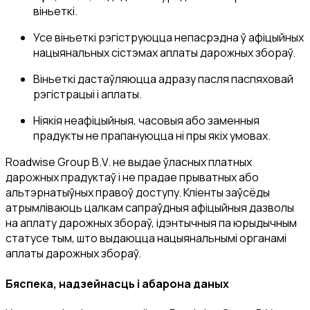
віньеткі.
Усе віньеткі рэгіструюцца непасрэдна ў афіцыйных
нацыянальных сістэмах аплаты дарожных збораў.
Віньеткі дастаўляюцца адразу пасля паспяховай
рэгістрацыі і аплаты.
Ніякія неафіцыйныя, часовыя або заменныя
прадукты не прапануюцца ні пры якіх умовах.
Roadwise Group B.V. не выдае ўласных платных
дарожных прадуктаў і не прадае прыватных або
альтэрнатыўных правоў доступу. Кліенты заўсёды
атрымліваюць цалкам сапраўдныя афіцыйныя дазволы
на аплату дарожных збораў, ідэнтычныя па юрыдычным
статусе тым, што выдаюцца нацыянальнымі органамі
аплаты дарожных збораў.
Бяспека, надзейнасць і абарона даных