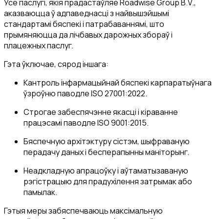
Усе паслугі, якія прадастаўляе Roadwise Group B.V.,
аказваюцца ў адпаведнасці з найвышэйшымі
стандартамі бяспекі і патрабаваннямі, што
прымяняюцца да лічбавых дарожных збораў і
плацежных паслуг.
Гэта ўключае, сярод іншага:
Кантроль інфармацыйнай бяспекі карпаратыўнага
ўзроўню паводле ISO 27001:2022.
Строгае забеспячэнне якасці і кіраванне
працэсамі паводле ISO 9001:2015.
Бяспечную архітэктуру сістэм, шыфраваную
перадачу даных і бесперапынны маніторынг.
Неадкладную апрацоўку і аўтаматызаваную
рэгістрацыю для прадухілення затрымак або
памылак.
Гэтыя меры забяспечваюць максімальную