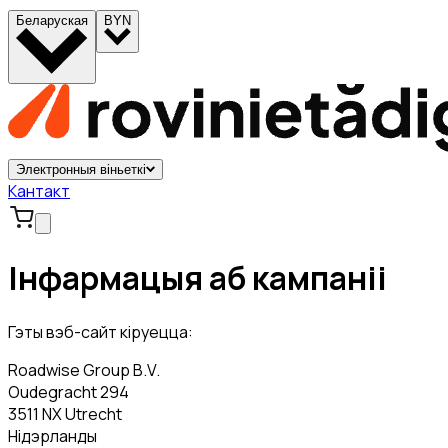
Беларуская
BYN
Электронныя віньеткі
Кантакт
Інфармацыя аб кампаніі
Гэты вэб-сайт кіруецца:
Roadwise Group B.V.
Oudegracht 294
3511 NX Utrecht
Нідэрланды