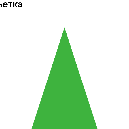
ьетка