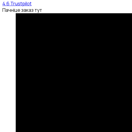
4.6
Trustpilot
Пачніце заказ тут