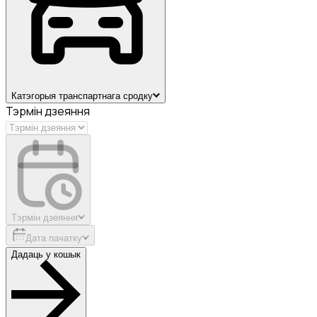
Катэгорыя транспартнага сродку
Тэрмін дзеяння
Тэрмін дзеяння
Дата пачатку
Дадаць у кошык