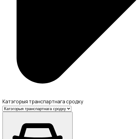
Катэгорыя транспартнага сродку