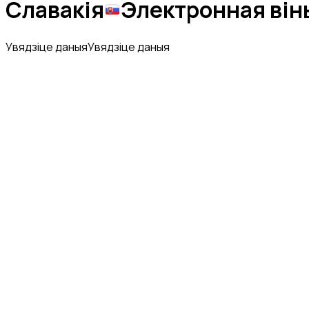
Славакія
Электронная він
Увядзіце даныя
Увядзіце даныя