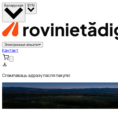
Беларуская
BYN
Электронныя віньеткі
Кантакт
Спампаваць адразу пасля пакупкі