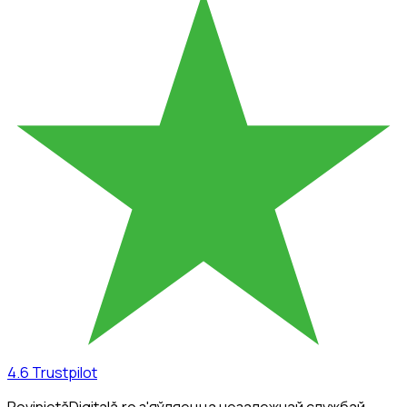
4.6
Trustpilot
RovinietăDigitală.ro з'яўляецца незалежнай службай,