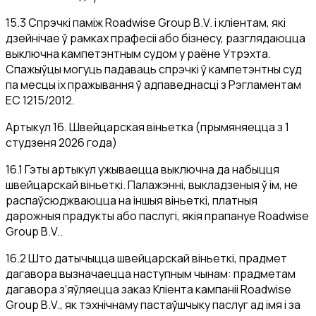
15.3 Спрэчкі паміж Roadwise Group B.V. і кліентам, які
дзейнічае ў рамках прафесіі або бізнесу, разглядаюцца
выключна кампетэнтным судом у раёне Утрэхта.
Спажыўцы могуць падаваць спрэчкі ў кампетэнтны суд
па месцы іх пражывання ў адпаведнасці з Рэгламентам
ЕС 1215/2012.
Артыкул 16. Швейцарская віньетка (прымяняецца з 1
студзеня 2026 года)
16.1 Гэты артыкул ужываецца выключна да набыцця
швейцарскай віньеткі. Палажэнні, выкладзеныя ў ім, не
распаўсюджваюцца на іншыя віньеткі, платныя
дарожныя прадукты або паслугі, якія прапануе Roadwise
Group B.V..
16.2 Што датычыцца швейцарскай віньеткі, прадмет
дагавора вызначаецца наступным чынам: прадметам
дагавора з’яўляецца заказ Кліента кампаніі Roadwise
Group B.V., як тэхнічнаму пастаўшчыку паслуг ад імя і за