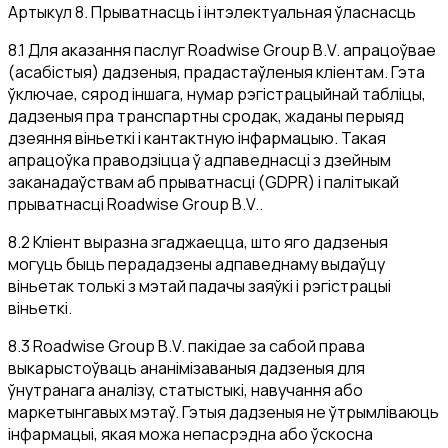
Артыкул 8. Прыватнасць і інтэлектуальная ўласнасць
8.1 Для аказання паслуг Roadwise Group B.V. апрацоўвае
(асабістыя) дадзеныя, прадастаўленыя кліентам. Гэта
ўключае, сярод іншага, нумар рэгістрацыйнай табліцы,
дадзеныя пра транспартны сродак, жаданы перыяд
дзеяння віньеткі і кантактную інфармацыю. Такая
апрацоўка праводзіцца ў адпаведнасці з дзейным
заканадаўствам аб прыватнасці (GDPR) і палітыкай
прыватнасці Roadwise Group B.V..
8.2 Кліент выразна згаджаецца, што яго дадзеныя
могуць быць перададзены адпаведнаму выдаўцу
віньетак толькі з мэтай падачы заяўкі і рэгістрацыі
віньеткі.
8.3 Roadwise Group B.V. пакідае за сабой права
выкарыстоўваць ананімізаваныя дадзеныя для
ўнутранага аналізу, статыстыкі, навучання або
маркетынгавых мэтаў. Гэтыя дадзеныя не ўтрымліваюць
інфармацыі, якая можа непасрэдна або ўскосна