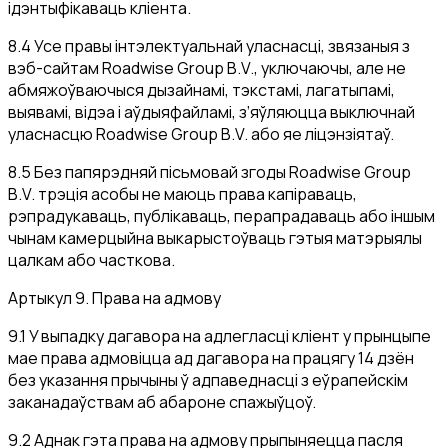
ідэнтыфікаваць кліента.
8.4 Усе правы інтэлектуальнай уласнасці, звязаныя з
вэб-сайтам Roadwise Group B.V., уключаючы, але не
абмяжоўваючыся дызайнамі, тэкстамі, лагатыпамі,
выявамі, відэа і аўдыяфайламі, з’яўляюцца выключнай
уласнасцю Roadwise Group B.V. або яе ліцэнзіятаў.
8.5 Без папярэдняй пісьмовай згоды Roadwise Group
B.V. трэція асобы не маюць права капіраваць,
рэпрадукаваць, публікаваць, перапрадаваць або іншым
чынам камерцыйна выкарыстоўваць гэтыя матэрыялы
цалкам або часткова.
Артыкул 9. Права на адмову
9.1 У выпадку дагавора на адлегласці кліент у прынцыпе
мае права адмовіцца ад дагавора на працягу 14 дзён
без указання прычыны ў адпаведнасці з еўрапейскім
заканадаўствам аб абароне спажыўцоў.
9.2 Аднак гэта права на адмову прыпыняецца пасля