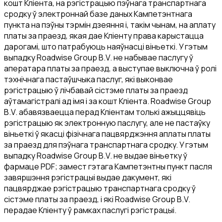
кошт Кліента, на рэгістрацыю пэўнага транспартнага
сродку ў электроннай базе даных Кампетэнтнага
пункта на пэўны тэрмін дзеяння і, такім чынам, на аплату
платы за праезд, якая дае Кліенту права карыстацца
дарогамі, што патрабуюць наяўнасці віньеткі. У гэтым
выпадку Roadwise Group B.V. не набывае паслугу ў
аператара платы за праезд, а выступае выключна ў ролі
тэхнічнага пастаўшчыка паслуг, які выконвае
рэгістрацыю ў лічбавай сістэме платы за праезд
аўтамагістралі ад імя і за кошт Кліента. Roadwise Group
B.V. абавязваецца перад Кліентам толькі ажыццявіць
рэгістрацыю як электронную паслугу, але не пастаўку
віньеткі ў якасці фізічнага пацвярджэння аплаты платы
за праезд для пэўнага транспартнага сродку. У гэтым
выпадку Roadwise Group B.V. не выдае віньетку ў
фармаце PDF; замест гэтага Кампетэнтны пункт пасля
завяршэння рэгістрацыі выдае дакумент, які
пацвярджае рэгістрацыю транспартнага сродку ў
сістэме платы за праезд, і які Roadwise Group B.V.
перадае Кліенту ў рамках паслугі рэгістрацыі.