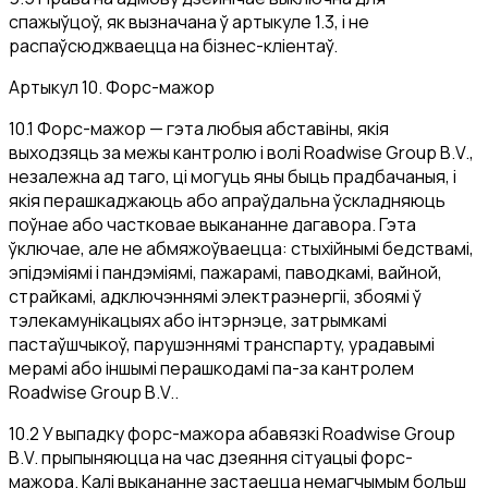
спажыўцоў, як вызначана ў артыкуле 1.3, і не
распаўсюджваецца на бізнес-кліентаў.
Артыкул 10. Форс-мажор
10.1 Форс-мажор — гэта любыя абставіны, якія
выходзяць за межы кантролю і волі Roadwise Group B.V.,
незалежна ад таго, ці могуць яны быць прадбачаныя, і
якія перашкаджаюць або апраўдальна ўскладняюць
поўнае або частковае выкананне дагавора. Гэта
ўключае, але не абмяжоўваецца: стыхійнымі бедствамі,
эпідэміямі і пандэміямі, пажарамі, паводкамі, вайной,
страйкамі, адключэннямі электраэнергіі, збоямі ў
тэлекамунікацыях або інтэрнэце, затрымкамі
пастаўшчыкоў, парушэннямі транспарту, урадавымі
мерамі або іншымі перашкодамі па-за кантролем
Roadwise Group B.V..
10.2 У выпадку форс-мажора абавязкі Roadwise Group
B.V. прыпыняюцца на час дзеяння сітуацыі форс-
мажора. Калі выкананне застаецца немагчымым больш