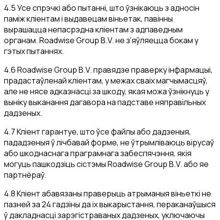
4.5 Усе спрэчкі або пытанні, што ўзнікаюць з адносін
паміж кліентам і выдавецам віньетак, павінны
вырашацца непасрэдна кліентам з адпаведным
органам. Roadwise Group B.V. не з’яўляецца бокам у
гэтых пытаннях.
4.6 Roadwise Group B.V. правядзе праверку інфармацыі,
прадастаўленай кліентам, у межах сваіх магчымасцяў,
але не нясе адказнасці за шкоду, якая можа ўзнікнуць у
выніку выканання дагавора на падставе няправільных
дадзеных.
4.7 Кліент гарантуе, што ўсе файлы або дадзеныя,
пададзеныя ў лічбавай форме, не ўтрымліваюць вірусаў
або шкоднаснага праграмнага забеспячэння, якія
могуць пашкодзіць сістэмы Roadwise Group B.V. або яе
партнёраў.
4.8 Кліент абавязаны праверыць атрыманыя віньеткі не
пазней за 24 гадзіны да іх выкарыстання, пераканаўшыся
ў дакладнасці зарэгістраваных дадзеных, уключаючы