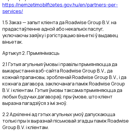
https://nemzetimobilfizetes.gov.hu/en/partners-per-
services/
1.5 Заказ — запыт кліента да Roadwise Group B.V. на
прадастаўленне адной або некалькіх паслуг,
уключаючы заяўку і рэгістрацыю віньеткі ў выдавец
віньетак.
Артыкул 2. Прымянімасць
2.1 Гэтыя агульныя ўмовы і правілы прымяняюцца да
выкарыстання вэб-сайта Roadwise Group B.V., да
кожнай прапановы, зробленай Roadwise Group B.V., і да
кожнага дагавора, заключанага паміж Roadwise Group
B.V. і кліентам. Гэтыя ўмовы таксама прымяняюцца да
любых будучых дагавораў, пры ўмове, што кліент
выразна пагадзіўся з імі зноў.
2.2 Адхіленні ад гэтых агульных умоў дапускаюцца
толькі пры іх выразнай пісьмовай згадцы паміж Roadwise
Group B.V. і кліентам.