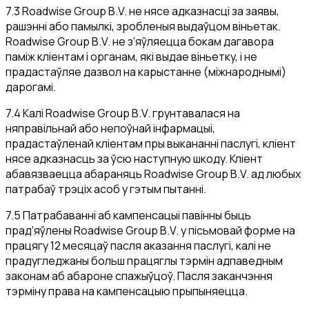
7.3 Roadwise Group B.V. не нясе адказнасці за заявы,
рашэнні або памылкі, зробленыя выдаўцом віньетак.
Roadwise Group B.V. не з’яўляецца бокам дагавора
паміж кліентам і органам, які выдае віньетку, і не
прадастаўляе дазвол на карыстанне (міжнароднымі)
дарогамі.
7.4 Калі Roadwise Group B.V. грунтавалася на
няправільнай або непоўнай інфармацыі,
прадастаўленай кліентам пры выкананні паслугі, кліент
нясе адказнасць за ўсю наступную шкоду. Кліент
абавязваецца абараняць Roadwise Group B.V. ад любых
патрабаў трэціх асоб у гэтым пытанні.
7.5 Патрабаванні аб кампенсацыі павінны быць
прад’яўлены Roadwise Group B.V. у пісьмовай форме на
працягу 12 месяцаў пасля аказання паслугі, калі не
прадугледжаны больш працяглы тэрмін адпаведным
законам аб абароне спажыўцоў. Пасля заканчэння
тэрміну права на кампенсацыю прыпыняецца.