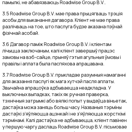
памылкі, не абавязваюць Roadwise Group B.V..
3.5 Roadwise Group B.V. мае права прыцягваць трэція
асобы для выканання дагавора. Кліент не мае права
разлічваць на тое, што паслуга будзе аказана пэўнай
фізічнай асобай.
3.6 Дагавор паміж Roadwise Group B.V. і кліентам
лічыцца заключаным, калі кліент завершыў працэс
замовы на вэб-сайце, прыняў гэтыя агульныя ўмовы і
правілы і аплата была паспяхова апрацавана.
3.7 Roadwise Group B.V. прыкладае разумныя намаганні
для аказання паслугі як мага хутчэй пасля аплаты.
Звычайна апрацоўка адбываецца неадкладна. У
выключных выпадках, такіх як ручная праверка,
тэхнічныя затрымкі або вялікі попыт у выдаўца віньетак,
дастаўка можа заняць больш часу. Названыя тэрміны
дастаўкі з’яўляюцца ацэнкай і не з’яўляюцца жорсткімі
тэрмінамі. Калі дастаўка не адбываецца, кліент павінен
у першую чаргу даслаць Roadwise Group B.V. пісьмовае