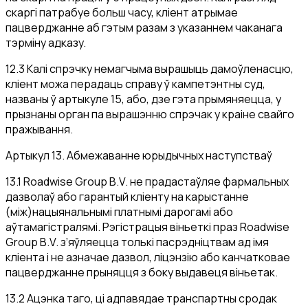
скаргі патрабуе больш часу, кліент атрымае
пацверджанне аб гэтым разам з указаннем чаканага
тэрміну адказу.
12.3 Калі спрэчку немагчыма вырашыць дамоўленасцю,
кліент можа перадаць справу ў кампетэнтны суд,
названы ў артыкуле 15, або, дзе гэта прымяняецца, у
прызнаны орган па вырашэнню спрэчак у краіне свайго
пражывання.
Артыкул 13. Абмежаванне юрыдычных наступстваў
13.1 Roadwise Group B.V. не прадастаўляе фармальных
дазволаў або гарантый кліенту на карыстанне
(між)нацыянальнымі платнымі дарогамі або
аўтамагістралямі. Рэгістрацыя віньеткі праз Roadwise
Group B.V. з’яўляецца толькі пасрэдніцтвам ад імя
кліента і не азначае дазвол, ліцэнзію або канчатковае
пацверджанне прыняцця з боку выдавеця віньетак.
13.2 Ацэнка таго, ці адпавядае транспартны сродак