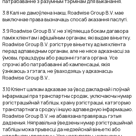
патрабаванне з разумным тэрмінам для выканання.
3.8 Калі не дамоўлена інакш, Roadwise Group B.V. мае
выключнае права вызначаць спосаб аказання паслугі.
3.9 Roadwise Group B.V. не з’яўляецца бокам дагавора
паміж кліентам і афіцыйным органам, які выдае віньетку.
Roadwise Group B.V. рэгіструе віньетку ад імя кліента
перад адпаведным органам, але не нясе адказнасці за
ўмовы, працэдуры або рашэнні гэтага органа. Усе
спрэчкі або патрабаванні аб кампенсацыі, якія
ўзнікаюць з гэтага, не ўваходзяць у адказнасць
Roadwise Group B.V..
3.10 Кліент цалкам адказвае за ўвод дакладнай і поўнай
інфармацыі пра транспартны сродак, уключаючы нумар
рэгістрацыйнай табліцы, краіну рэгістрацыі, катэгорыю
транспартнага сродку і іншую адпаведную інфармацыю.
Roadwise Group B.V. не абавязана правяраць гэтыя
дадзеныя. Няправільна ўведзены нумар рэгістрацыйнай
табліцы можа прывесці да недзейснай віньеткі або