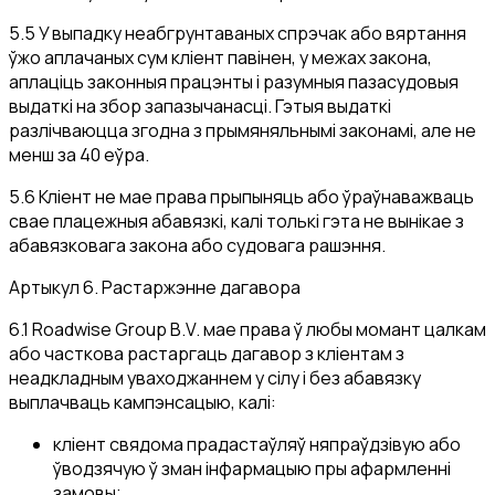
5.5 У выпадку неабгрунтаваных спрэчак або вяртання
ўжо аплачаных сум кліент павінен, у межах закона,
аплаціць законныя працэнты і разумныя пазасудовыя
выдаткі на збор запазычанасці. Гэтыя выдаткі
разлічваюцца згодна з прымяняльнымі законамі, але не
менш за 40 еўра.
5.6 Кліент не мае права прыпыняць або ўраўнаважваць
свае плацежныя абавязкі, калі толькі гэта не вынікае з
абавязковага закона або судовага рашэння.
Артыкул 6. Растаржэнне дагавора
6.1 Roadwise Group B.V. мае права ў любы момант цалкам
або часткова растаргаць дагавор з кліентам з
неадкладным уваходжаннем у сілу і без абавязку
выплачваць кампэнсацыю, калі:
кліент свядома прадастаўляў няпраўдзівую або
ўводзячую ў зман інфармацыю пры афармленні
замовы;