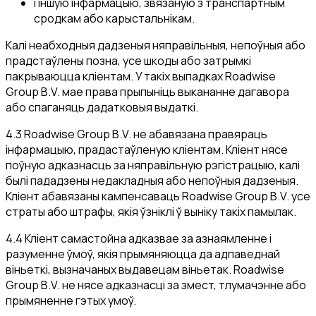
і іншую інфармацыю, звязаную з транспартным
сродкам або карыстальнікам.
Калі неабходныя дадзеныя няправільныя, непоўныя або
прадстаўлены позна, усе шкоды або затрымкі
пакрываюцца кліентам. У такіх выпадках Roadwise
Group B.V. мае права прыпыніць выкананне дагавора
або спаганяць дадатковыя выдаткі.
4.3 Roadwise Group B.V. не абавязана правяраць
інфармацыю, прадастаўленую кліентам. Кліент нясе
поўную адказнасць за няправільную рэгістрацыю, калі
былі пададзены недакладныя або непоўныя дадзеныя.
Кліент абавязаны кампенсаваць Roadwise Group B.V. усе
страты або штрафы, якія ўзніклі ў выніку такіх памылак.
4.4 Кліент самастойна адказвае за азнаямленне і
разуменне ўмоў, якія прымяняюцца да адпаведнай
віньеткі, вызначаных выдавецам віньетак. Roadwise
Group B.V. не нясе адказнасці за змест, тлумачэнне або
прымяненне гэтых умоў.