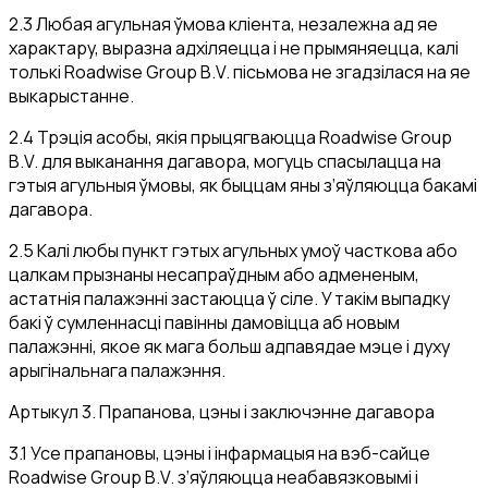
2.3 Любая агульная ўмова кліента, незалежна ад яе
характару, выразна адхіляецца і не прымяняецца, калі
толькі Roadwise Group B.V. пісьмова не згадзілася на яе
выкарыстанне.
2.4 Трэція асобы, якія прыцягваюцца Roadwise Group
B.V. для выканання дагавора, могуць спасылацца на
гэтыя агульныя ўмовы, як быццам яны з’яўляюцца бакамі
дагавора.
2.5 Калі любы пункт гэтых агульных умоў часткова або
цалкам прызнаны несапраўдным або адмененым,
астатнія палажэнні застаюцца ў сіле. У такім выпадку
бакі ў сумленнасці павінны дамовіцца аб новым
палажэнні, якое як мага больш адпавядае мэце і духу
арыгінальнага палажэння.
Артыкул 3. Прапанова, цэны і заключэнне дагавора
3.1 Усе прапановы, цэны і інфармацыя на вэб-сайце
Roadwise Group B.V. з’яўляюцца неабавязковымі і