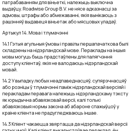
патрабаванням для віньеткі, належыць выключна
выдаўцу. Roadwise Group B.V. не нясе адказнасці за
адмовы, штрафы або абмежаванні, якія вынікаюць з
рашэнняў выдавеця віньетак або мясцовых уладаў.
Артыкул 14. Мова і тлумачэнні
14.1 Гэтыя агульныя ўмовы і правілы першапачаткова былі
складзены на нідэрландскай мове. Пераклады на іншыя
мовы могуць быць прадстаўлены для палягчэння
доступу кліентаў, якія не валодаюць нідэрландскай
мовай.
14.2 У выпадку любых неадпаведнасцяў, супярэчнасцяў
або розніцы ў тлумачэнні паміж нідэрландскай версіяй і
перакладам перавага належыць нідэрландскаму тэксту
як юрыдычна абавязковай версіі, калі толькі
абавязковыя нормы закона аб абароне спажыўцоў у
краіне кліента не прадугледжваюць іншае.
14.3 Кліент чакаецца звяртацца да нідэрландскай версіі
гэтых умоў. Калі кліент выкарыстоўвае пераклад, ён