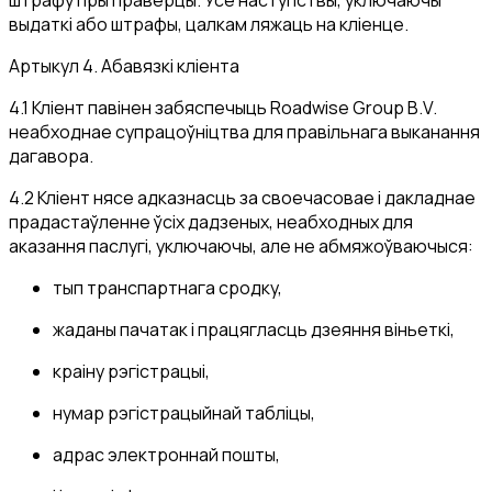
штрафу пры праверцы. Усе наступствы, уключаючы
выдаткі або штрафы, цалкам ляжаць на кліенце.
Артыкул 4. Абавязкі кліента
4.1 Кліент павінен забяспечыць Roadwise Group B.V.
неабходнае супрацоўніцтва для правільнага выканання
дагавора.
4.2 Кліент нясе адказнасць за своечасовае і дакладнае
прадастаўленне ўсіх дадзеных, неабходных для
аказання паслугі, уключаючы, але не абмяжоўваючыся:
тып транспартнага сродку,
жаданы пачатак і працягласць дзеяння віньеткі,
краіну рэгістрацыі,
нумар рэгістрацыйнай табліцы,
адрас электроннай пошты,