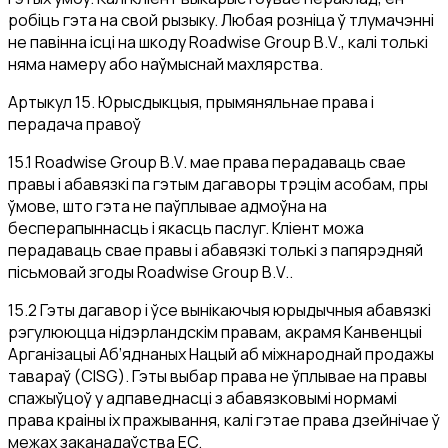
робіць гэта на свой рызыку. Любая розніца ў тлумачэнні
не павінна ісці на шкоду Roadwise Group B.V., калі толькі
няма намеру або наўмыснай махлярства.
Артыкул 15. Юрысдыкцыя, прымяняльнае права і
перадача правоў
15.1 Roadwise Group B.V. мае права перадаваць свае
правы і абавязкі па гэтым дагаворы трэцім асобам, пры
ўмове, што гэта не паўплывае адмоўна на
бесперапыннасць і якасць паслуг. Кліент можа
перадаваць свае правы і абавязкі толькі з папярэдняй
пісьмовай згоды Roadwise Group B.V..
15.2 Гэты дагавор і ўсе вынікаючыя юрыдычныя абавязкі
рэгулююцца нідэрландскім правам, акрамя Канвенцыі
Арганізацыі Аб’яднаных Нацый аб міжнароднай продажы
тавараў (CISG). Гэты выбар права не ўплывае на правы
спажыўцоў у адпаведнасці з абавязковымі нормамі
права краіны іх пражывання, калі гэтае права дзейнічае ў
межах заканадаўства ЕС.