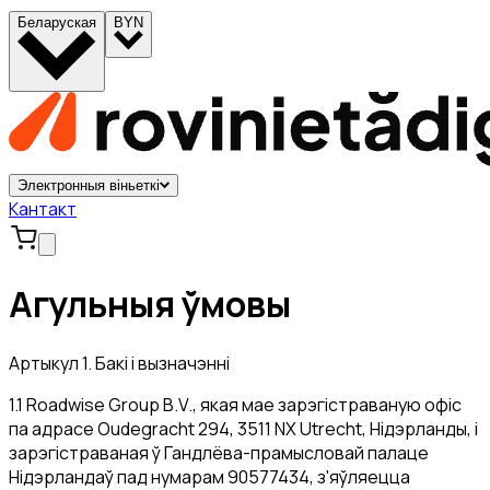
Беларуская
BYN
Электронныя віньеткі
Кантакт
Агульныя ўмовы
Артыкул 1. Бакі і вызначэнні
1.1 Roadwise Group B.V., якая мае зарэгістраваную офіс
па адрасе Oudegracht 294, 3511 NX Utrecht, Нідэрланды, і
зарэгістраваная ў Гандлёва-прамысловай палаце
Нідэрландаў пад нумарам 90577434, з'яўляецца