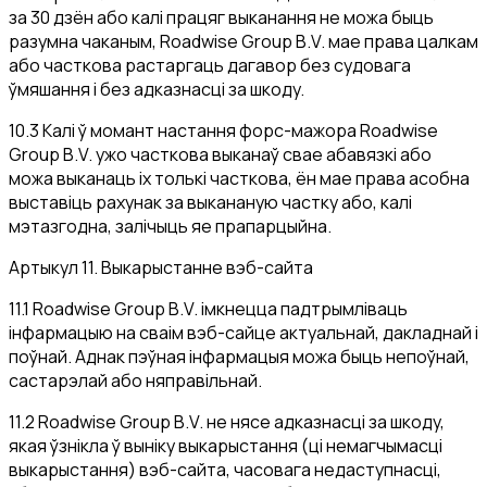
за 30 дзён або калі працяг выканання не можа быць
разумна чаканым, Roadwise Group B.V. мае права цалкам
або часткова растаргаць дагавор без судовага
ўмяшання і без адказнасці за шкоду.
10.3 Калі ў момант настання форс-мажора Roadwise
Group B.V. ужо часткова выканаў свае абавязкі або
можа выканаць іх толькі часткова, ён мае права асобна
выставіць рахунак за выкананую частку або, калі
мэтазгодна, залічыць яе прапарцыйна.
Артыкул 11. Выкарыстанне вэб-сайта
11.1 Roadwise Group B.V. імкнецца падтрымліваць
інфармацыю на сваім вэб-сайце актуальнай, дакладнай і
поўнай. Аднак пэўная інфармацыя можа быць непоўнай,
састарэлай або няправільнай.
11.2 Roadwise Group B.V. не нясе адказнасці за шкоду,
якая ўзнікла ў выніку выкарыстання (ці немагчымасці
выкарыстання) вэб-сайта, часовага недаступнасці,