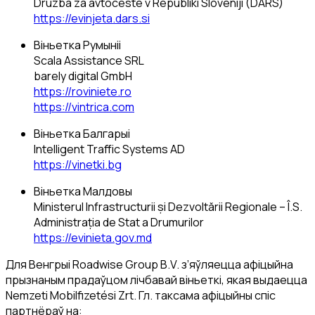
Družba za avtoceste v Republiki Sloveniji (DARS)
https://evinjeta.dars.si
Віньетка Румыніі
Scala Assistance SRL
barely digital GmbH
https://roviniete.ro
https://vintrica.com
Віньетка Балгарыі
Intelligent Traffic Systems AD
https://vinetki.bg
Віньетка Малдовы
Ministerul Infrastructurii și Dezvoltării Regionale – Î.S.
Administrația de Stat a Drumurilor
https://evinieta.gov.md
Для Венгрыі Roadwise Group B.V. з’яўляецца афіцыйна
прызнаным прадаўцом лічбавай віньеткі, якая выдаецца
Nemzeti Mobilfizetési Zrt. Гл. таксама афіцыйны спіс
партнёраў на: