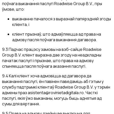
поўнага выканання паслугі Roadwise Group B.V., пры
ўмове, што:
выкананне пачалося з выразнай папярэдняй згоды
кліента, і
кліент прызнаў, што адмаўляецца ад права на
адмову пасля поўнага выканання дагавора.
9.3 Падчас працэсу замовы на вэб-сайце Roadwise
Group B.V. кліент выразна дае згоду на неадкладны
пачатак паслугі і прызнае, што права на адмову
спыняецца пасля поўнага аказання паслугі.
9.4 Калі кліент хоча адмовіцца ад дагавора да
выканання паслугі, ён павінен паведаміць аб гэтым у
службу падтрымкі кліентаў Roadwise Group B.V. у тэрмін
адмены праз
asistenta@rovinietadigitala.ro
. Часткі
паслугі, якія ўжо выкананы, могуць быць аднятыя ад
сумы для вяртання.
9.5 Права на адмову дзейнічае выключна для