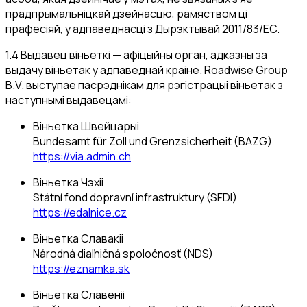
прадпрымальніцкай дзейнасцю, рамяством ці
прафесіяй, у адпаведнасці з Дырэктывай 2011/83/ЕС.
1.4 Выдавец віньеткі — афіцыйны орган, адказны за
выдачу віньетак у адпаведнай краіне. Roadwise Group
B.V. выступае пасрэднікам для рэгістрацыі віньетак з
наступнымі выдавецамі:
Віньетка Швейцарыі
Bundesamt für Zoll und Grenzsicherheit (BAZG)
https://via.admin.ch
Віньетка Чэхіі
Státní fond dopravní infrastruktury (SFDI)
https://edalnice.cz
Віньетка Славакіі
Národná diaľničná spoločnosť (NDS)
https://eznamka.sk
Віньетка Славеніі