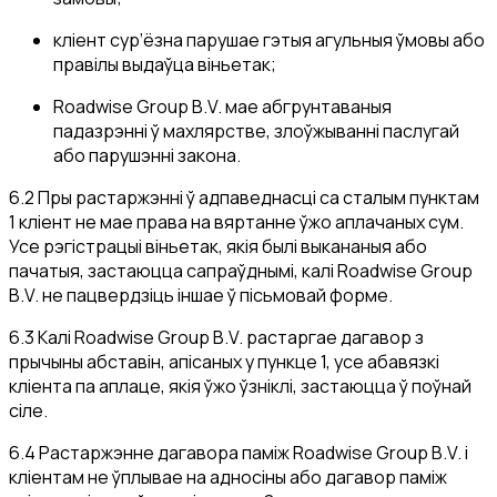
кліент сур’ёзна парушае гэтыя агульныя ўмовы або
правілы выдаўца віньетак;
Roadwise Group B.V. мае абгрунтаваныя
падазрэнні ў махлярстве, злоўжыванні паслугай
або парушэнні закона.
6.2 Пры растаржэнні ў адпаведнасці са сталым пунктам
1 кліент не мае права на вяртанне ўжо аплачаных сум.
Усе рэгістрацыі віньетак, якія былі выкананыя або
пачатыя, застаюцца сапраўднымі, калі Roadwise Group
B.V. не пацвердзіць іншае ў пісьмовай форме.
6.3 Калі Roadwise Group B.V. растаргае дагавор з
прычыны абставін, апісаных у пункце 1, усе абавязкі
кліента па аплаце, якія ўжо ўзніклі, застаюцца ў поўнай
сіле.
6.4 Растаржэнне дагавора паміж Roadwise Group B.V. і
кліентам не ўплывае на адносіны або дагавор паміж