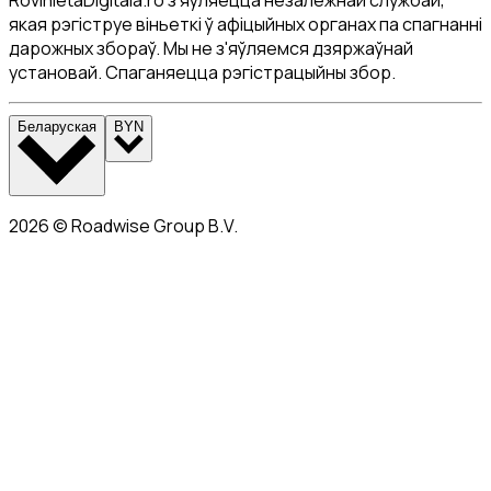
якая рэгіструе віньеткі ў афіцыйных органах па спагнанні
дарожных збораў. Мы не з'яўляемся дзяржаўнай
установай. Спаганяецца рэгістрацыйны збор.
Беларуская
BYN
2026
©
Roadwise Group B.V.