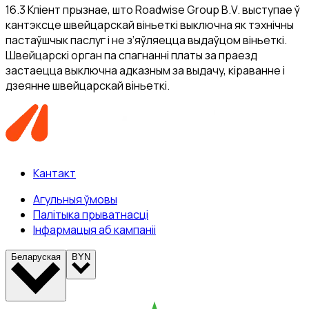
16.3 Кліент прызнае, што Roadwise Group B.V. выступае ў
кантэксце швейцарскай віньеткі выключна як тэхнічны
пастаўшчык паслуг і не з’яўляецца выдаўцом віньеткі.
Швейцарскі орган па спагнанні платы за праезд
застаецца выключна адказным за выдачу, кіраванне і
дзеянне швейцарскай віньеткі.
Кантакт
Агульныя ўмовы
Палітыка прыватнасці
Інфармацыя аб кампаніі
Беларуская
BYN