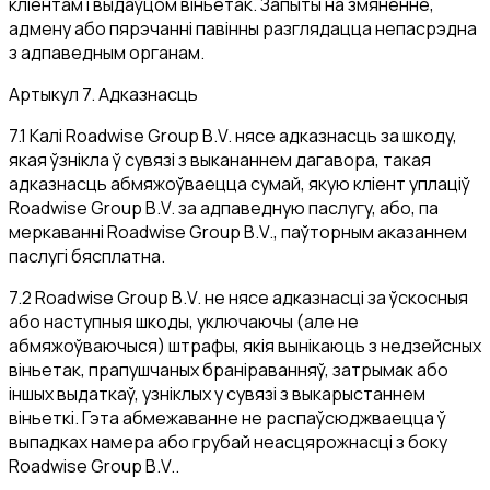
кліентам і выдаўцом віньетак. Запыты на змяненне,
адмену або пярэчанні павінны разглядацца непасрэдна
з адпаведным органам.
Артыкул 7. Адказнасць
7.1 Калі Roadwise Group B.V. нясе адказнасць за шкоду,
якая ўзнікла ў сувязі з выкананнем дагавора, такая
адказнасць абмяжоўваецца сумай, якую кліент уплаціў
Roadwise Group B.V. за адпаведную паслугу, або, па
меркаванні Roadwise Group B.V., паўторным аказаннем
паслугі бясплатна.
7.2 Roadwise Group B.V. не нясе адказнасці за ўскосныя
або наступныя шкоды, уключаючы (але не
абмяжоўваючыся) штрафы, якія вынікаюць з недзейсных
віньетак, прапушчаных браніраванняў, затрымак або
іншых выдаткаў, узніклых у сувязі з выкарыстаннем
віньеткі. Гэта абмежаванне не распаўсюджваецца ў
выпадках намера або грубай неасцярожнасці з боку
Roadwise Group B.V..