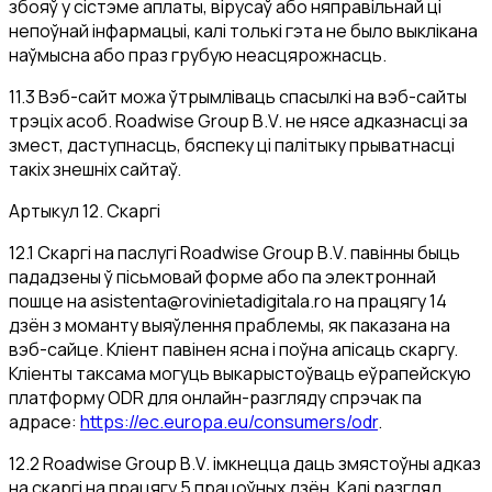
збояў у сістэме аплаты, вірусаў або няправільнай ці
непоўнай інфармацыі, калі толькі гэта не было выклікана
наўмысна або праз грубую неасцярожнасць.
11.3 Вэб-сайт можа ўтрымліваць спасылкі на вэб-сайты
трэціх асоб. Roadwise Group B.V. не нясе адказнасці за
змест, даступнасць, бяспеку ці палітыку прыватнасці
такіх знешніх сайтаў.
Артыкул 12. Скаргі
12.1 Скаргі на паслугі Roadwise Group B.V. павінны быць
пададзены ў пісьмовай форме або па электроннай
пошце на
asistenta@rovinietadigitala.ro
на працягу 14
дзён з моманту выяўлення праблемы, як паказана на
вэб-сайце. Кліент павінен ясна і поўна апісаць скаргу.
Кліенты таксама могуць выкарыстоўваць еўрапейскую
платформу ODR для онлайн-разгляду спрэчак па
адрасе:
https://ec.europa.eu/consumers/odr
.
12.2 Roadwise Group B.V. імкнецца даць змястоўны адказ
на скаргі на працягу 5 працоўных дзён. Калі разгляд