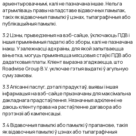
арыентыровачнымі, калі не пазначана іншае. Нельга
атрымліваць правы на падставе відавочных памылак,
такіх як відавочныя памылкі ў цэнах, тыпаграфічныя або
публікацыйныя памылкі.
3.2 Цэны, прыведзеныя на вэб-сайце, ўключаюць ПДВ і
іншыя прымянімныя падаткі або зборы, калі не пазначана
інакш. У залежнасці ад краіны, для якой запытваецца
віньетка, могуць прымяняцца мясцовыя стаўкі ПДВ або
дадатковыя платы. Кліент выразна згаджаецца, што
Roadwise Group B.V. уключае гэтыя выдаткі ў агульную
суму замовы.
3.3 Апісанні паслуг, дэталі прадуктаў, выявы і іншая
інфармацыя на вэб-сайце прызначаны для максімальна
дакладнага прадстаўлення. Нязначныя адхіленні не
даюць кліенту права на растаўленне дагавора або
прэтэнзіі аб кампенсацыі.
3.4 Відавочныя памылкі або памылкі ў прапанове, такія
як відавочныя памылкі ў цэнах або тыпаграфічныя