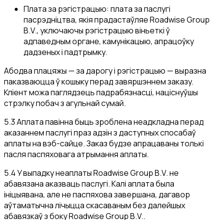
Плата за рэгістрацыю: плата за паслугі
пасрэдніцтва, якія прадастаўляе Roadwise Group
B.V., уключаючы рэгістрацыю віньеткі ў
адпаведным органе, камунікацыю, апрацоўку
дадзеных і падтрымку.
Абодва плацяжы — за дарогу і рэгістрацыю — выразна
паказваюцца ў кошыку перад завяршэннем заказу.
Кліент можа паглядзець падрабязнасці, націснуўшы
стрэлку побач з агульнай сумай.
5.3 Аплата павінна быць зроблена неадкладна перад
аказаннем паслугі праз адзін з даступных спосабаў
аплаты на вэб-сайце. Заказ будзе апрацаваны толькі
пасля паспяховага атрымання аплаты.
5.4 У выпадку неаплаты Roadwise Group B.V. не
абавязана аказваць паслугі. Калі аплата была
ініцыявана, але не паспяхова завершана, дагавор
аўтаматычна лічыцца скасаваным без далейшых
абавязкаў з боку Roadwise Group B.V..