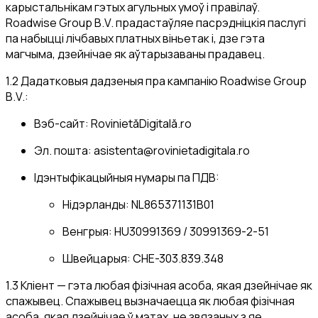
карыстальнікам гэтых агульных умоў і правілаў.
Roadwise Group B.V. прадастаўляе пасрэдніцкія паслугі
па набыцці лічбавых платных віньетак і, дзе гэта
магчыма, дзейнічае як аўтарызаваны прадавец.
1.2 Дадатковыя дадзеныя пра кампанію Roadwise Group
B.V.:
Вэб-сайт: RovinietăDigitală.ro
Эл. пошта:
asistenta@rovinietadigitala.ro
Ідэнтыфікацыйныя нумары па ПДВ:
Нідэрланды: NL865371131B01
Венгрыя: HU30991369 / 30991369-2-51
Швейцарыя: CHE-303.839.348
1.3 Кліент — гэта любая фізічная асоба, якая дзейнічае як
спажывец. Спажывец вызначаецца як любая фізічная
асоба, якая дзейнічае ў мэтах, не звязаных з яе