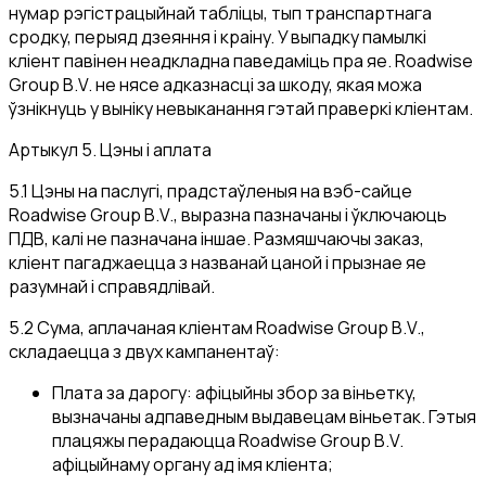
нумар рэгістрацыйнай табліцы, тып транспартнага
сродку, перыяд дзеяння і краіну. У выпадку памылкі
кліент павінен неадкладна паведаміць пра яе. Roadwise
Group B.V. не нясе адказнасці за шкоду, якая можа
ўзнікнуць у выніку невыканання гэтай праверкі кліентам.
Артыкул 5. Цэны і аплата
5.1 Цэны на паслугі, прадстаўленыя на вэб-сайце
Roadwise Group B.V., выразна пазначаны і ўключаюць
ПДВ, калі не пазначана іншае. Размяшчаючы заказ,
кліент пагаджаецца з названай цаной і прызнае яе
разумнай і справядлівай.
5.2 Сума, аплачаная кліентам Roadwise Group B.V.,
складаецца з двух кампанентаў:
Плата за дарогу: афіцыйны збор за віньетку,
вызначаны адпаведным выдавецам віньетак. Гэтыя
плацяжы перадаюцца Roadwise Group B.V.
афіцыйнаму органу ад імя кліента;