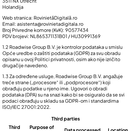
3511 NX Utrecht
Holandija
Web stranica: RovinietăDigitală.ro
Email:
asistenta@rovinietadigitala.ro
Broj Privredne komore (KvK): 90577434
PDV brojevi: NL865371131B01 / HU30991369
1.2 Roadwise Group B.V. je kontrolor podataka u smislu
Opće uredbe o zaštiti podataka (GDPR) za svu obradu
opisanu u ovoj Politici privatnosti, osim ako nije izričito
drugačije navedeno.
1.3 Za određene usluge,
Roadwise Group B.V.
angažuje
treće strane („procesore“ ili „podprocesore“) koji
obrađuju podatke u njeno ime. Ugovori o obradi
podataka (DPA) su na snazi kako bi se osiguralo da se svi
podaci obrađuju u skladu sa GDPR-om i standardima
ISO/IEC 27001:2022.
Third parties
Third
Purpose of
Data processed
Location