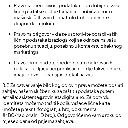
Pravo na prenosivost podataka – da dobijete vaše
lične podatke u strukturiranom, uobičajenom i
mašinski čitljivom formatu ili da ih prenesete
drugom kontroloru.
Pravo na prigovor – da se usprotivite obradi vaših
ličnih podataka iz razloga koji se odnose na vašu
posebnu situaciju, posebno u kontekstu direktnog
marketinga.
Pravo da ne budete predmet automatizovanih
odluka – uključujući profilisanje, gdje takve odluke
imaju pravni ili značajan efekat na vas.
8.2 Za ostvarivanje bilo kog od ovih prava možete poslati
zahtjev našem službeniku za zaštitu podataka putem
emaila:
asistenta@rovinietadigitala.ro
. Za potvrdu
identiteta možemo tražiti kopiju važeće lične karte
(možete prekriti fotografiju, broj dokumenta i
JMBG/nacionalni ID broj). Odgovorićemo vam u roku od
mjesec dana od prijema zahtjeva.