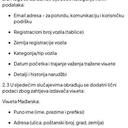
podataka:
Email adresa – za potvrdu, komunikaciju i korisničku
podršku
Registracioni broj vozila (tablice)
Zemlja registracije vozila
Kategorija/tip vozila
Datum početka i trajanje važenja tražene viњete
Detalji i historija narudžbi
2.3 U sljedećim slučajevima obrađuju se dodatni lični
podaci zbog zahtjeva izdavača viњeta:
Viњeta Mađarska:
Puno ime (ime, prezime i prefiksi)
Adresa (ulica, poštanski broj, grad, zemlja)