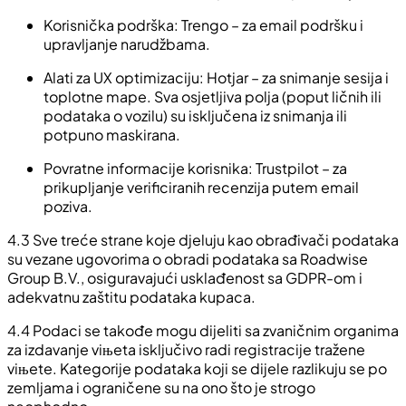
Korisnička podrška: Trengo – za email podršku i
upravljanje narudžbama.
Alati za UX optimizaciju: Hotjar – za snimanje sesija i
toplotne mape. Sva osjetljiva polja (poput ličnih ili
podataka o vozilu) su isključena iz snimanja ili
potpuno maskirana.
Povratne informacije korisnika: Trustpilot – za
prikupljanje verificiranih recenzija putem email
poziva.
4.3 Sve treće strane koje djeluju kao obrađivači podataka
su vezane ugovorima o obradi podataka sa Roadwise
Group B.V., osiguravajući usklađenost sa GDPR-om i
adekvatnu zaštitu podataka kupaca.
4.4 Podaci se takođe mogu dijeliti sa zvaničnim organima
za izdavanje viњeta isključivo radi registracije tražene
viњete. Kategorije podataka koji se dijele razlikuju se po
zemljama i ograničene su na ono što je strogo