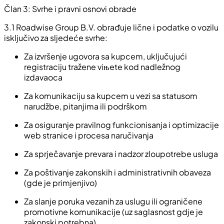
Član 3: Svrhe i pravni osnovi obrade
3.1 Roadwise Group B.V. obrađuje lične i podatke o vozilu
isključivo za sljedeće svrhe:
Za izvršenje ugovora sa kupcem, uključujući
registraciju tražene viњete kod nadležnog
izdavaoca
Za komunikaciju sa kupcem u vezi sa statusom
narudžbe, pitanjima ili podrškom
Za osiguranje pravilnog funkcionisanja i optimizacije
web stranice i procesa naručivanja
Za sprječavanje prevara i nadzor zloupotrebe usluga
Za poštivanje zakonskih i administrativnih obaveza
(gde je primjenjivo)
Za slanje poruka vezanih za uslugu ili ograničene
promotivne komunikacije (uz saglasnost gdje je
zakonski potrebna)