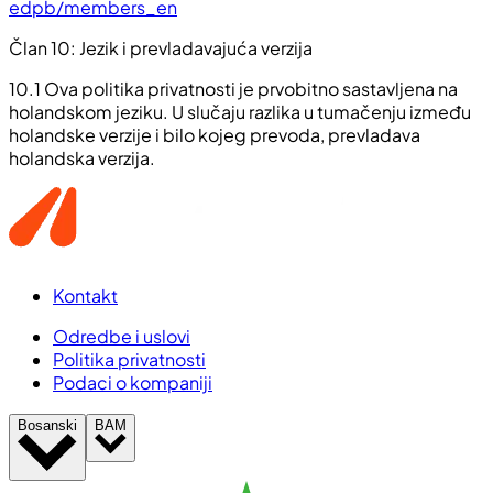
edpb/members_en
Član 10: Jezik i prevladavajuća verzija
10.1 Ova politika privatnosti je prvobitno sastavljena na
holandskom jeziku. U slučaju razlika u tumačenju između
holandske verzije i bilo kojeg prevoda, prevladava
holandska verzija.
Kontakt
Odredbe i uslovi
Politika privatnosti
Podaci o kompaniji
Bosanski
BAM