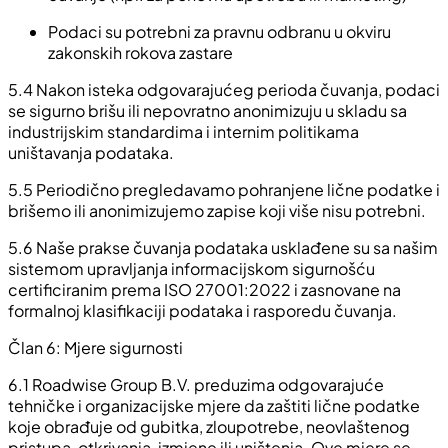
Podaci su potrebni za pravnu odbranu u okviru
zakonskih rokova zastare
5.4 Nakon isteka odgovarajućeg perioda čuvanja, podaci
se sigurno brišu ili nepovratno anonimizuju u skladu sa
industrijskim standardima i internim politikama
uništavanja podataka.
5.5 Periodično pregledavamo pohranjene lične podatke i
brišemo ili anonimizujemo zapise koji više nisu potrebni.
5.6 Naše prakse čuvanja podataka usklađene su sa našim
sistemom upravljanja informacijskom sigurnošću
certificiranim prema ISO 27001:2022 i zasnovane na
formalnoj klasifikaciji podataka i rasporedu čuvanja.
Član 6: Mjere sigurnosti
6.1 Roadwise Group B.V. preduzima odgovarajuće
tehničke i organizacijske mjere da zaštiti lične podatke
koje obrađuje od gubitka, zloupotrebe, neovlaštenog
pristupa, otkrivanja, izmjene ili uništenja. Ove mjere se