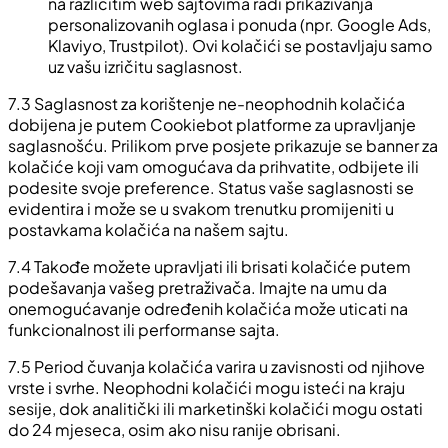
na različitim web sajtovima radi prikazivanja
personalizovanih oglasa i ponuda (npr. Google Ads,
Klaviyo, Trustpilot). Ovi kolačići se postavljaju samo
uz vašu izričitu saglasnost.
7.3 Saglasnost za korištenje ne-neophodnih kolačića
dobijena je putem Cookiebot platforme za upravljanje
saglasnošću. Prilikom prve posjete prikazuje se banner za
kolačiće koji vam omogućava da prihvatite, odbijete ili
podesite svoje preference. Status vaše saglasnosti se
evidentira i može se u svakom trenutku promijeniti u
postavkama kolačića na našem sajtu.
7.4 Takođe možete upravljati ili brisati kolačiće putem
podešavanja vašeg pretraživača. Imajte na umu da
onemogućavanje određenih kolačića može uticati na
funkcionalnost ili performanse sajta.
7.5 Period čuvanja kolačića varira u zavisnosti od njihove
vrste i svrhe. Neophodni kolačići mogu isteći na kraju
sesije, dok analitički ili marketinški kolačići mogu ostati
do 24 mjeseca, osim ako nisu ranije obrisani.