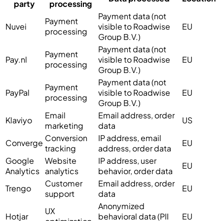
party
processing
Payment data (not
Payment
Nuvei
visible to Roadwise
EU
processing
Group B.V.)
Payment data (not
Payment
Pay.nl
visible to Roadwise
EU
processing
Group B.V.)
Payment data (not
Payment
PayPal
visible to Roadwise
EU
processing
Group B.V.)
Email
Email address, order
Klaviyo
US
marketing
data
Conversion
IP address, email
Converge
EU
tracking
address, order data
Google
Website
IP address, user
EU
Analytics
analytics
behavior, order data
Customer
Email address, order
Trengo
EU
support
data
Anonymized
UX
Hotjar
behavioral data (PII
EU