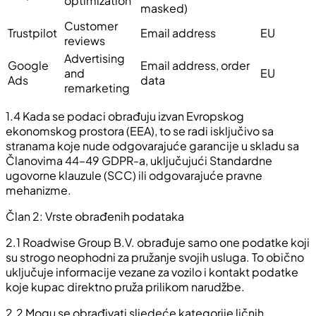
optimization
masked)
Customer
Trustpilot
Email address
EU
reviews
Advertising
Google
Email address, order
and
EU
Ads
data
remarketing
1.4 Kada se podaci obrađuju izvan Evropskog
ekonomskog prostora (EEA), to se radi isključivo sa
stranama koje nude odgovarajuće garancije u skladu sa
Članovima 44–49 GDPR-a, uključujući Standardne
ugovorne klauzule (SCC) ili odgovarajuće pravne
mehanizme.
Član 2: Vrste obrađenih podataka
2.1 Roadwise Group B.V. obrađuje samo one podatke koji
su strogo neophodni za pružanje svojih usluga. To obično
uključuje informacije vezane za vozilo i kontakt podatke
koje kupac direktno pruža prilikom narudžbe.
2.2 Mogu se obrađivati sljedeće kategorije ličnih