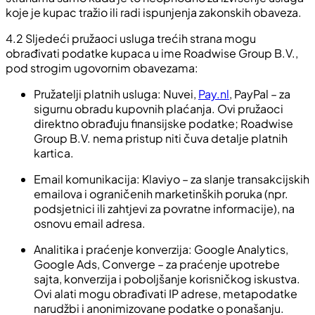
koje je kupac tražio ili radi ispunjenja zakonskih obaveza.
4.2 Sljedeći pružaoci usluga trećih strana mogu
obrađivati podatke kupaca u ime Roadwise Group B.V.,
pod strogim ugovornim obavezama:
Pružatelji platnih usluga: Nuvei,
Pay.nl
, PayPal – za
sigurnu obradu kupovnih plaćanja. Ovi pružaoci
direktno obrađuju finansijske podatke; Roadwise
Group B.V. nema pristup niti čuva detalje platnih
kartica.
Email komunikacija: Klaviyo – za slanje transakcijskih
emailova i ograničenih marketinških poruka (npr.
podsjetnici ili zahtjevi za povratne informacije), na
osnovu email adresa.
Analitika i praćenje konverzija: Google Analytics,
Google Ads, Converge – za praćenje upotrebe
sajta, konverzija i poboljšanje korisničkog iskustva.
Ovi alati mogu obrađivati IP adrese, metapodatke
narudžbi i anonimizovane podatke o ponašanju.