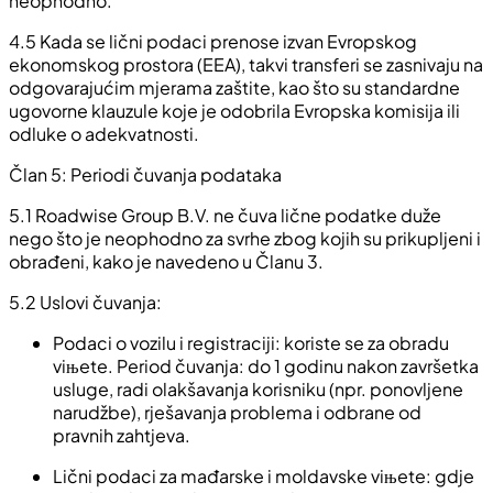
neophodno.
4.5 Kada se lični podaci prenose izvan Evropskog
ekonomskog prostora (EEA), takvi transferi se zasnivaju na
odgovarajućim mjerama zaštite, kao što su standardne
ugovorne klauzule koje je odobrila Evropska komisija ili
odluke o adekvatnosti.
Član 5: Periodi čuvanja podataka
5.1 Roadwise Group B.V. ne čuva lične podatke duže
nego što je neophodno za svrhe zbog kojih su prikupljeni i
obrađeni, kako je navedeno u Članu 3.
5.2 Uslovi čuvanja:
Podaci o vozilu i registraciji: koriste se za obradu
viњete. Period čuvanja: do 1 godinu nakon završetka
usluge, radi olakšavanja korisniku (npr. ponovljene
narudžbe), rješavanja problema i odbrane od
pravnih zahtjeva.
Lični podaci za mađarske i moldavske viњete: gdje