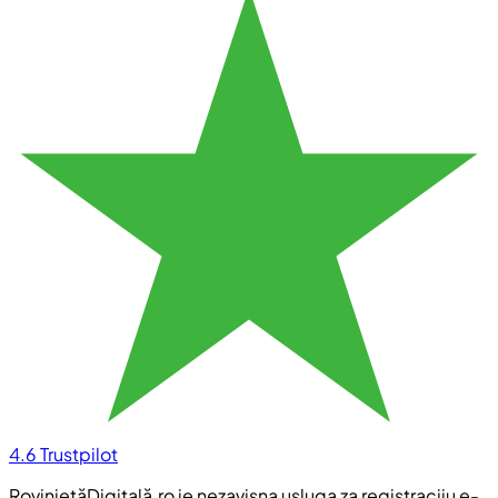
4.6
Trustpilot
RovinietăDigitală.ro je nezavisna usluga za registraciju e-