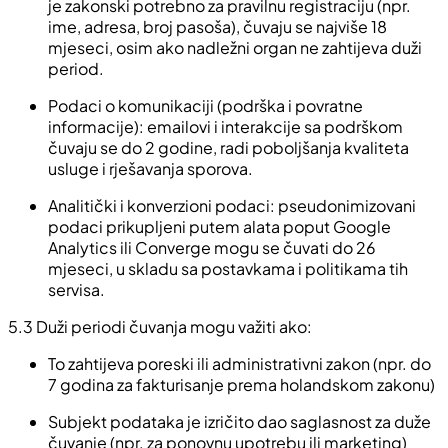
je zakonski potrebno za pravilnu registraciju (npr.
ime, adresa, broj pasoša), čuvaju se najviše 18
mjeseci, osim ako nadležni organ ne zahtijeva duži
period.
Podaci o komunikaciji (podrška i povratne
informacije): emailovi i interakcije sa podrškom
čuvaju se do 2 godine, radi poboljšanja kvaliteta
usluge i rješavanja sporova.
Analitički i konverzioni podaci: pseudonimizovani
podaci prikupljeni putem alata poput Google
Analytics ili Converge mogu se čuvati do 26
mjeseci, u skladu sa postavkama i politikama tih
servisa.
5.3 Duži periodi čuvanja mogu važiti ako:
To zahtijeva poreski ili administrativni zakon (npr. do
7 godina za fakturisanje prema holandskom zakonu)
Subjekt podataka je izričito dao saglasnost za duže
čuvanje (npr. za ponovnu upotrebu ili marketing)