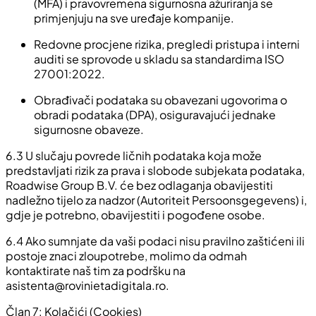
(MFA) i pravovremena sigurnosna ažuriranja se
primjenjuju na sve uređaje kompanije.
Redovne procjene rizika, pregledi pristupa i interni
auditi se sprovode u skladu sa standardima ISO
27001:2022.
Obrađivači podataka su obavezani ugovorima o
obradi podataka (DPA), osiguravajući jednake
sigurnosne obaveze.
6.3 U slučaju povrede ličnih podataka koja može
predstavljati rizik za prava i slobode subjekata podataka,
Roadwise Group B.V. će bez odlaganja obavijestiti
nadležno tijelo za nadzor (Autoriteit Persoonsgegevens) i,
gdje je potrebno, obavijestiti i pogođene osobe.
6.4 Ako sumnjate da vaši podaci nisu pravilno zaštićeni ili
postoje znaci zloupotrebe, molimo da odmah
kontaktirate naš tim za podršku na
asistenta@rovinietadigitala.ro
.
Član 7: Kolačići (Cookies)