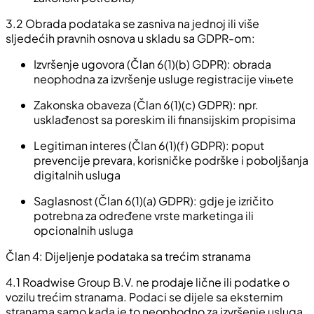
3.2 Obrada podataka se zasniva na jednoj ili više
sljedećih pravnih osnova u skladu sa GDPR-om:
Izvršenje ugovora (Član 6(1)(b) GDPR): obrada
neophodna za izvršenje usluge registracije viњete
Zakonska obaveza (Član 6(1)(c) GDPR): npr.
usklađenost sa poreskim ili finansijskim propisima
Legitiman interes (Član 6(1)(f) GDPR): poput
prevencije prevara, korisničke podrške i poboljšanja
digitalnih usluga
Saglasnost (Član 6(1)(a) GDPR): gdje je izričito
potrebna za određene vrste marketinga ili
opcionalnih usluga
Član 4: Dijeljenje podataka sa trećim stranama
4.1 Roadwise Group B.V. ne prodaje lične ili podatke o
vozilu trećim stranama. Podaci se dijele sa eksternim
stranama samo kada je to neophodno za izvršenje usluga