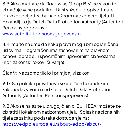
8.3 Ako smatrate da Roadwise Group B.V. nezakonito
obrađuje vaše podatke ili krši važeće propise, imate
pravo podnijeti žalbu nadležnom nadzornom tijelu. U
Holandiji to je Dutch Data Protection Authority (Autoriteit
Persoonsgegevens):
www.autoriteitpersoonsgegevens.nl
8.4 Imajte na umu da neka prava mogu biti ograničena
uslovima ili ograničenjima zasnovanim na pravnom
osnovu obrade ili specifičnim ugovornim obavezama
(npr. zakonski rokovi čuvanja).
Član 9: Nadzorno tijelo i primjenjivi zakon
9.1 Ova politika privatnosti se uređuje holandskim
zakonodavstvom i nadzire je Dutch Data Protection
Authority (Autoriteit Persoonsgegevens).
9.2 Ako se nalazite u drugoj članici EU ili EEA, možete se
obratiti i lokalnom nadzornom tijelu. Spisak nacionalnih
tijela za zaštitu podataka dostupan je na:
https://edpb.europa.eu/about-edpb/about-