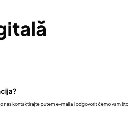
acija?
 nas kontaktirajte putem e-maila i odgovorit ćemo vam št