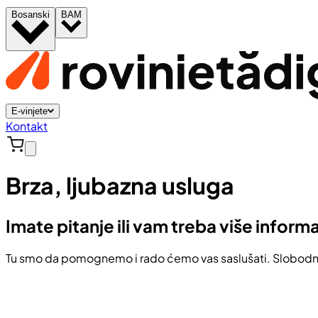
Bosanski
BAM
E-vinjete
Kontakt
Brza, ljubazna usluga
Imate pitanje ili vam treba više inform
Tu smo da pomognemo i rado ćemo vas saslušati. Slobodno