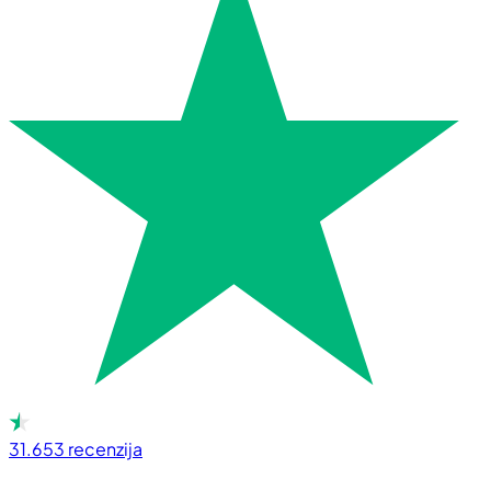
31.653
recenzija