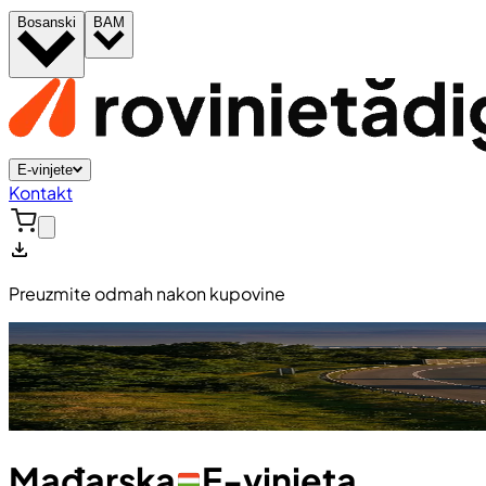
Bosanski
BAM
E-vinjete
Kontakt
Preuzmite odmah nakon kupovine
Mađarska
E-vinjeta