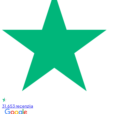
31.653
recenzija