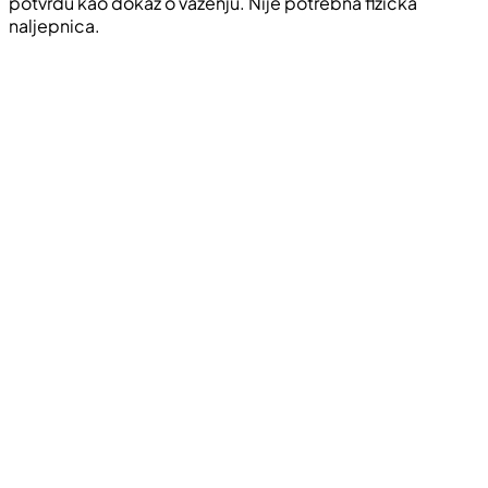
potvrdu kao dokaz o važenju. Nije potrebna fizička
naljepnica.