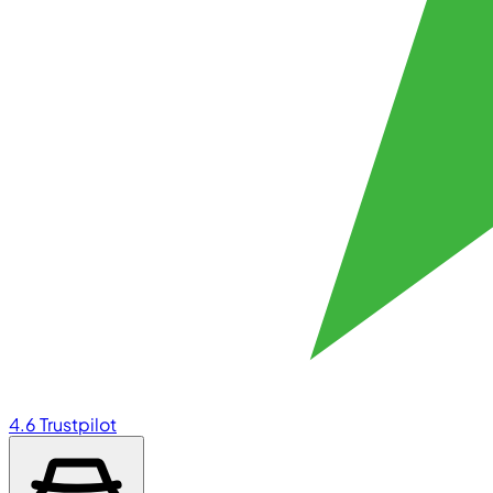
4.6
Trustpilot