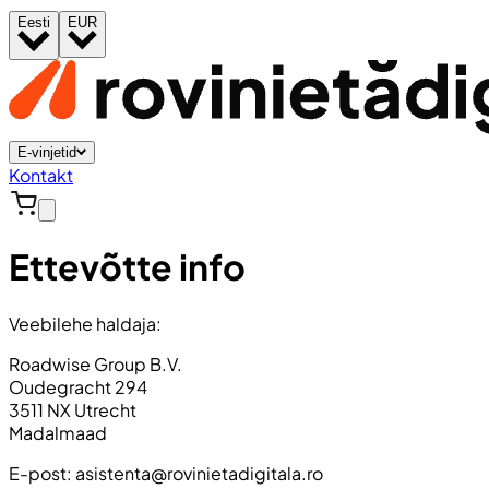
Eesti
EUR
E-vinjetid
Kontakt
Ettevõtte info
Veebilehe haldaja:
Roadwise Group B.V.
Oudegracht 294
3511 NX Utrecht
Madalmaad
E-post:
asistenta@rovinietadigitala.ro