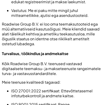
edukat registreerimist ja makse laekumist.
Vastutus: Me ei paku mitte mingil juhul
mitteametlikke, ajutisi ega asendustooteid.
Roadwise Group B.V. ei loo oma teemaksutooteid ega
müü alternatiivseid kasutusõigusi. Meie kliendid saavad
alati täielikult kehtiva ja ametliku teekasutusloa, mille
õiguslik staatus on identne otse riiklikelt ametitelt
ostetud lubadega.
Turvalisus, töökindlus ja andmekaitse
Kõik Roadwise Group B.V. teenused vastavad
digitaalsete teemaksu- ja makseteenuste rangeimatele
turva- ja vastavusstandarditele.
Meie teenuse kvaliteedi tagavad:
ISO 27001:2022 sertifikaat: Ettevõttetasemel
infoturbekontroll ja andmete kaitse.
ISO 9001:2015 sertifikaat: Range