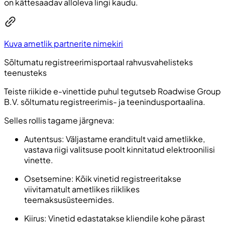
on kättesaadav alloleva lingi kaudu.
Kuva ametlik partnerite nimekiri
Sõltumatu registreerimisportaal rahvusvahelisteks
teenusteks
Teiste riikide e-vinettide puhul tegutseb Roadwise Group
B.V. sõltumatu registreerimis- ja teenindusportaalina.
Selles rollis tagame järgneva:
Autentsus: Väljastame eranditult vaid ametlikke,
vastava riigi valitsuse poolt kinnitatud elektroonilisi
vinette.
Osetsemine: Kõik vinetid registreeritakse
viivitamatult ametlikes riiklikes
teemaksusüsteemides.
Kiirus: Vinetid edastatakse kliendile kohe pärast