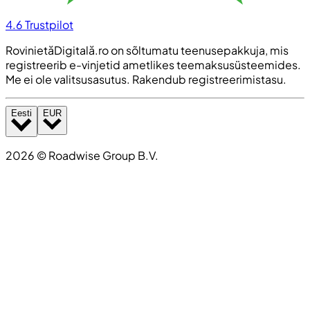
4.6
Trustpilot
RovinietăDigitală.ro on sõltumatu teenusepakkuja, mis
registreerib e-vinjetid ametlikes teemaksusüsteemides.
Me ei ole valitsusasutus. Rakendub registreerimistasu.
Eesti
EUR
2026
©
Roadwise Group B.V.