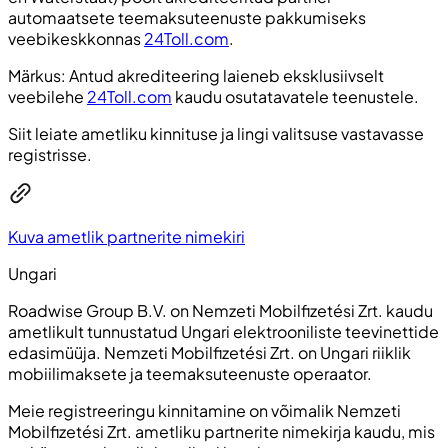
automaatsete teemaksuteenuste pakkumiseks
veebikeskkonnas
24Toll.com
.
Märkus: Antud akrediteering laieneb eksklusiivselt
veebilehe
24Toll.com
kaudu osutatavatele teenustele.
Siit leiate ametliku kinnituse ja lingi valitsuse vastavasse
registrisse.
Kuva ametlik partnerite nimekiri
Ungari
Roadwise Group B.V. on Nemzeti Mobilfizetési Zrt. kaudu
ametlikult tunnustatud Ungari elektrooniliste teevinettide
edasimüüja. Nemzeti Mobilfizetési Zrt. on Ungari riiklik
mobiilimaksete ja teemaksuteenuste operaator.
Meie registreeringu kinnitamine on võimalik Nemzeti
Mobilfizetési Zrt. ametliku partnerite nimekirja kaudu, mis