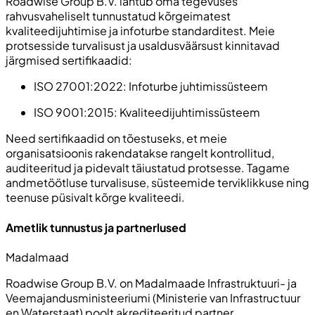
Roadwise Group B.V. lähtub oma tegevuses
rahvusvaheliselt tunnustatud kõrgeimatest
kvaliteedijuhtimise ja infoturbe standarditest. Meie
protsesside turvalisust ja usaldusväärsust kinnitavad
järgmised sertifikaadid:
ISO 27001:2022:
Infoturbe juhtimissüsteem
ISO 9001:2015:
Kvaliteedijuhtimissüsteem
Need sertifikaadid on tõestuseks, et meie
organisatsioonis rakendatakse rangelt kontrollitud,
auditeeritud ja pidevalt täiustatud protsesse. Tagame
andmetöötluse turvalisuse, süsteemide terviklikkuse ning
teenuse püsivalt kõrge kvaliteedi.
Ametlik tunnustus ja partnerlused
Madalmaad
Roadwise Group B.V. on Madalmaade Infrastruktuuri- ja
Veemajandusministeeriumi (
Ministerie van Infrastructuur
en Waterstaat
) poolt akrediteeritud partner