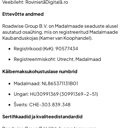
Veebileht: RovinietăDigitală.ro
Ettevõtte andmed
Roadwise Group B.V. on Madalmaade seaduste alusel
asutatud osaühing, mis on registreeritud Madalmaade
Kaubanduskojas (Kamer van Koophandel).
Registrikood (KvK):
90577434
Registreerimiskoht:
Utrecht, Madalmaad
Käibemaksukohustuslase numbrid
Madalmaad:
NL865371131B01
Ungari:
HU30991369 (30991369-2-51)
Šveits
: CHE-303.839.348
Sertifikaadid ja kvaliteedistandardid