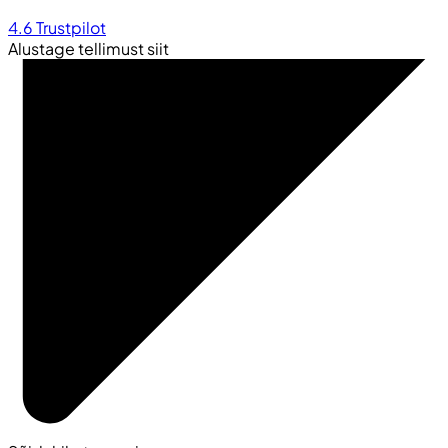
4.6
Trustpilot
Alustage tellimust siit