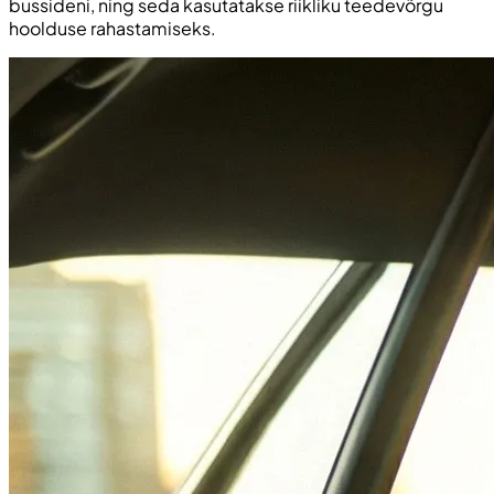
bussideni, ning seda kasutatakse riikliku teedevõrgu
hoolduse rahastamiseks.