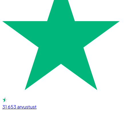
31 653
arvustust