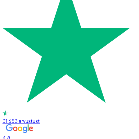
31 653
arvustust
4.8