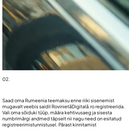
02
.
Saad oma Rumeenia teemaksu enne riiki sisenemist
mugavalt veebis saidil RovinietăDigitală.ro registreerida.
Vali oma sõiduki tüüp, määra kehtivusaeg ja sisesta
numbrimärgi andmed täpselt nii nagu need on esitatud
registreerimistunnistusel. Pärast kinnitamist