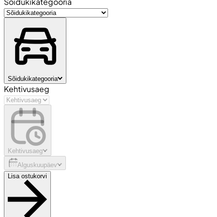
Sõidukikategooria
Sõidukikategooria
Kehtivusaeg
Kehtivusaeg
Alguskuupäev
Lisa ostukorvi