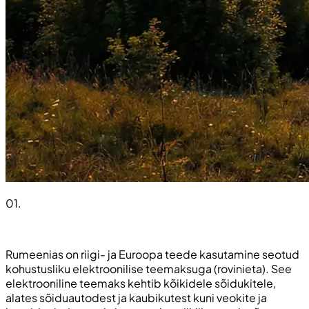
01
.
Rumeenias on riigi- ja Euroopa teede kasutamine seotud
kohustusliku elektroonilise teemaksuga (rovinieta). See
elektrooniline teemaks kehtib kõikidele sõidukitele,
alates sõiduautodest ja kaubikutest kuni veokite ja