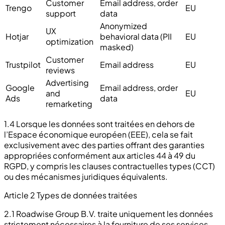
Customer
Email address, order
Trengo
EU
support
data
Anonymized
UX
Hotjar
behavioral data (PII
EU
optimization
masked)
Customer
Trustpilot
Email address
EU
reviews
Advertising
Google
Email address, order
and
EU
Ads
data
remarketing
1.4
Lorsque les données sont traitées en dehors de
l’Espace économique européen (EEE), cela se fait
exclusivement avec des parties offrant des garanties
appropriées conformément aux articles 44 à 49 du
RGPD, y compris les clauses contractuelles types (CCT)
ou des mécanismes juridiques équivalents.
Article 2 Types de données traitées
2.1 Roadwise Group B.V. traite uniquement les données
strictement nécessaires à la fourniture de ses services.