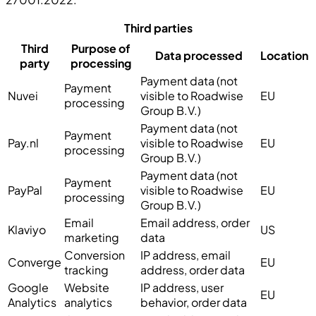
Third parties
Third
Purpose of
Data processed
Location
party
processing
Payment data (not
Payment
Nuvei
visible to Roadwise
EU
processing
Group B.V.)
Payment data (not
Payment
Pay.nl
visible to Roadwise
EU
processing
Group B.V.)
Payment data (not
Payment
PayPal
visible to Roadwise
EU
processing
Group B.V.)
Email
Email address, order
Klaviyo
US
marketing
data
Conversion
IP address, email
Converge
EU
tracking
address, order data
Google
Website
IP address, user
EU
Analytics
analytics
behavior, order data