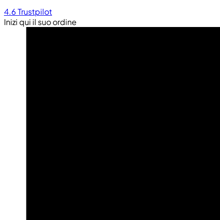
4.6
Trustpilot
Inizi qui il suo ordine