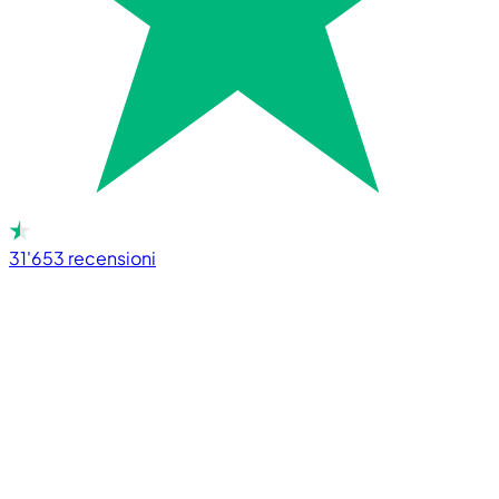
31'653
recensioni