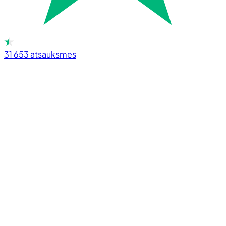
31 653
atsauksmes