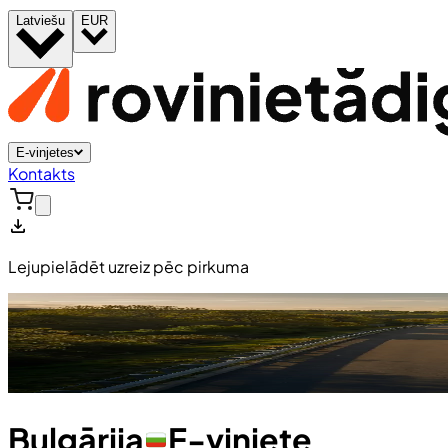
Latviešu
EUR
E-vinjetes
Kontakts
Lejupielādēt uzreiz pēc pirkuma
Bulgārija
E-vinjete