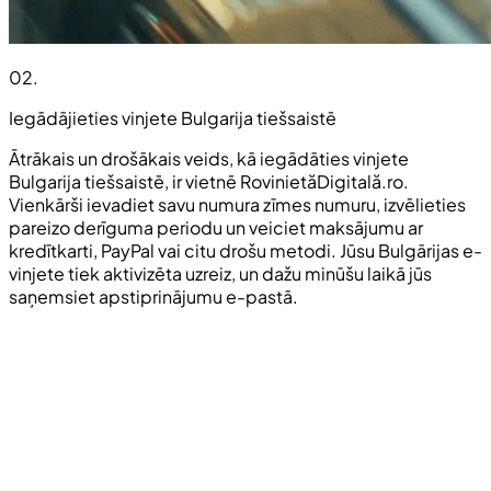
02
.
Iegādājieties vinjete Bulgarija tiešsaistē
Ātrākais un drošākais veids, kā iegādāties vinjete
Bulgarija tiešsaistē, ir vietnē RovinietăDigitală.ro.
Vienkārši ievadiet savu numura zīmes numuru, izvēlieties
pareizo derīguma periodu un veiciet maksājumu ar
kredītkarti, PayPal vai citu drošu metodi. Jūsu Bulgārijas e-
vinjete tiek aktivizēta uzreiz, un dažu minūšu laikā jūs
saņemsiet apstiprinājumu e-pastā.