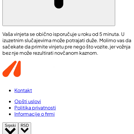
Vaša vinjeta se obično isporučuje u roku od 5 minuta. U
izuzetnim slučajevima može potrajati duže. Molimo vas da
sačekate da primite vinjetu pre nego što vozite, jer vožnja
bez nje može rezultirati novčanom kaznom.
Kontakt
Opšti uslovi
Politika privatnosti
Informacije o firmi
Srpski
RSD