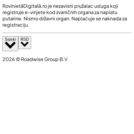
RovinietăDigitală.ro je nezavisni pružalac usluga koji
registruje e-vinjete kod zvaničnih organa za naplatu
putarine. Nismo državni organ. Naplaćuje se naknada za
registraciju.
Srpski
RSD
2026
©
Roadwise Group B.V.