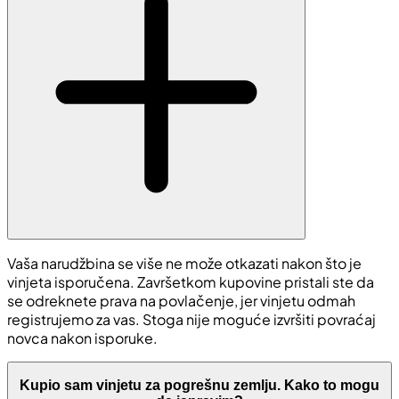
Vaša narudžbina se više ne može otkazati nakon što je
vinjeta isporučena. Završetkom kupovine pristali ste da
se odreknete prava na povlačenje, jer vinjetu odmah
registrujemo za vas. Stoga nije moguće izvršiti povraćaj
novca nakon isporuke.
Kupio sam vinjetu za pogrešnu zemlju. Kako to mogu