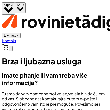
Srpski
RSD
E-vinjete
Kontakt
Brza i ljubazna usluga
Imate pitanje ili vam treba više
informacija?
Tu smo da vam pomognemo i voleo/volela bih da čujem
od vas. Slobodno nas kontaktirajte putem e-pošte i
odgovorićemo vam što je pre moguće. Povežimo se i
vidimo kako možemo da vam pomognemo.