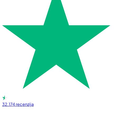
32.174
recenzija