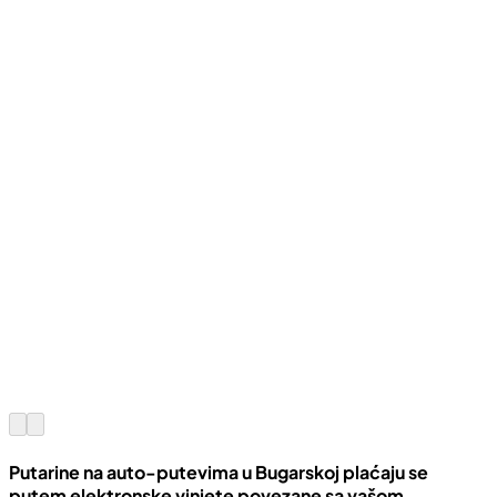
Putarine na auto-putevima u Bugarskoj plaćaju se
putem elektronske vinjete povezane sa vašom