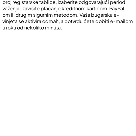
broj registarske tablice, izaberite odgovarajući period
važenja i završite plaćanje kreditnom karticom, PayPal-
om ili drugim sigurnim metodom. Vaša bugarska e-
vinjeta se aktivira odmah, a potvrdu ćete dobiti e-mailom
u roku od nekoliko minuta.