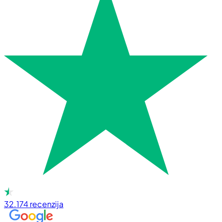
32.174
recenzija