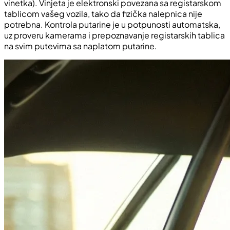
vinetka). Vinjeta je elektronski povezana sa registarskom
tablicom vašeg vozila, tako da fizička nalepnica nije
potrebna. Kontrola putarine je u potpunosti automatska,
uz proveru kamerama i prepoznavanje registarskih tablica
na svim putevima sa naplatom putarine.