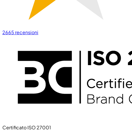
2665
recensioni
Certificato ISO 27001