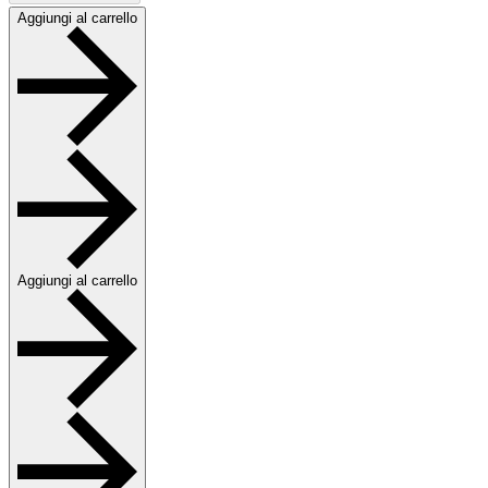
Aggiungi al carrello
Aggiungi al carrello