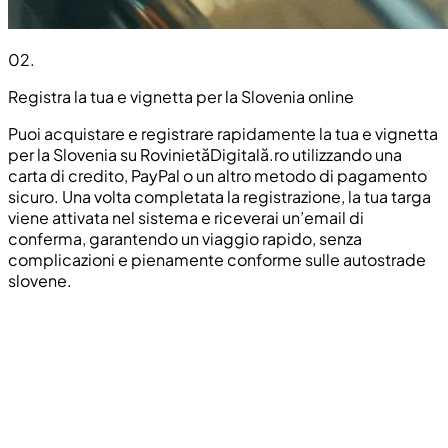
02
.
Registra la tua e vignetta per la Slovenia online
Puoi acquistare e registrare rapidamente la tua e vignetta
per la Slovenia su RovinietăDigitală.ro utilizzando una
carta di credito, PayPal o un altro metodo di pagamento
sicuro. Una volta completata la registrazione, la tua targa
viene attivata nel sistema e riceverai un’email di
conferma, garantendo un viaggio rapido, senza
complicazioni e pienamente conforme sulle autostrade
slovene.