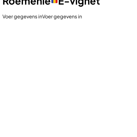
Roemenië
E-vignet
Voer gegevens in
Voer gegevens in