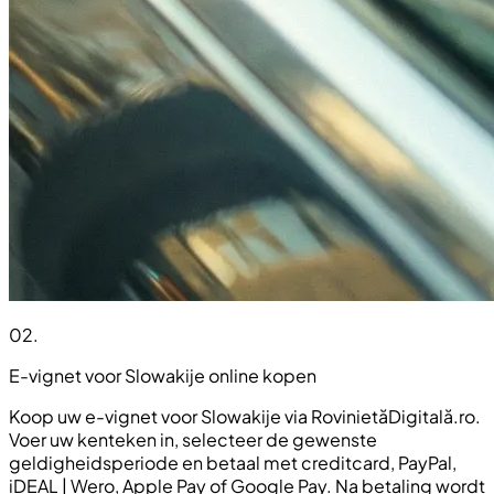
02
.
E-vignet voor Slowakije online kopen
Koop uw e-vignet voor Slowakije via RovinietăDigitală.ro.
Voer uw kenteken in, selecteer de gewenste
geldigheidsperiode en betaal met creditcard, PayPal,
iDEAL | Wero, Apple Pay of Google Pay. Na betaling wordt