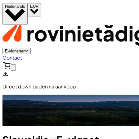
Nederlands
EUR
E-vignetten
Contact
Direct downloaden na aankoop