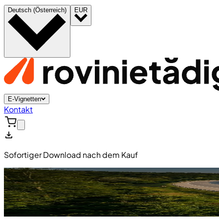
Deutsch (Österreich)
EUR
E-Vignetten
Kontakt
Sofortiger Download nach dem Kauf