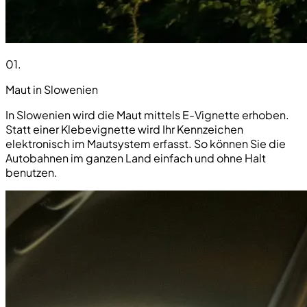
01
.
Maut in Slowenien
In Slowenien wird die Maut mittels E-Vignette erhoben.
Statt einer Klebevignette wird Ihr Kennzeichen
elektronisch im Mautsystem erfasst. So können Sie die
Autobahnen im ganzen Land einfach und ohne Halt
benutzen.